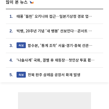
많이 본 뉴스
태풍 '돌핀' 오키나와 접근…일본기상청 경로 업데이트
1.
빅뱅, 20주년 기념 '새 뱅봉' 선보인다⋯콘서트 앞두고 팝업 개최
2.
합수본, '통계 조작' 서울·경기·충북 선관위 등 추가 압수수색
속보
3.
‘나솔사계’ 국화, 결별 후 재등장⋯첫인상 투표 휩쓸고 ‘인기녀’ 등극
4.
전북 완주 삼례읍 공장서 화재 발생
속보
5.