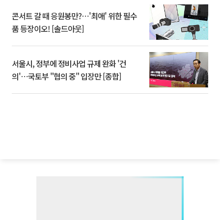
콘서트 갈 때 응원봉만?⋯'최애' 위한 필수
품 등장이오! [솔드아웃]
서울시, 정부에 정비사업 규제 완화 '건
의'⋯국토부 "협의 중" 입장만 [종합]