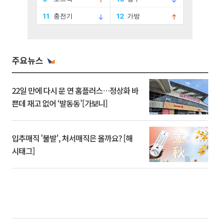
주요뉴스
22일 만에 다시 문 연 홈플러스…정상화 바
쁜데 재고 없어 ‘발동동’[가보니]
입추매직 '불발', 처서매직은 올까요? [해
시태그]