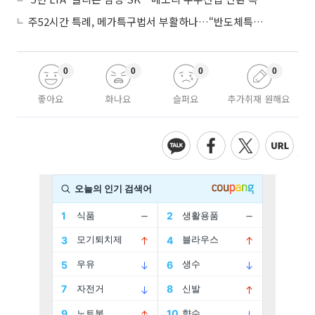
주52시간 특례, 메가특구법서 부활하나…“반도체특별법 담겨야”
0
0
0
0
좋아요
화나요
슬퍼요
추가취재 원해요