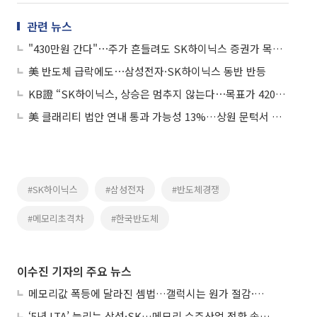
관련 뉴스
"430만원 간다"⋯주가 흔들려도 SK하이닉스 증권가 목표가는 고공행진
美 반도체 급락에도⋯삼성전자·SK하이닉스 동반 반등
KB證 “SK하이닉스, 상승은 멈추지 않는다⋯목표가 420만원”
美 클래리티 법안 연내 통과 가능성 13%…상원 문턱서 제동
#SK하이닉스
#삼성전자
#반도체경쟁
#메모리초격차
#한국반도체
이수진 기자의 주요 뉴스
메모리값 폭등에 달라진 셈법…갤럭시는 원가 절감·아이폰은 서비스 확대
‘5년 LTA’ 늘리는 삼성·SK…메모리 수주산업 전환 속 다른 셈법