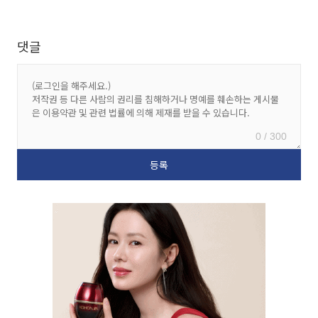
댓글
0 / 300