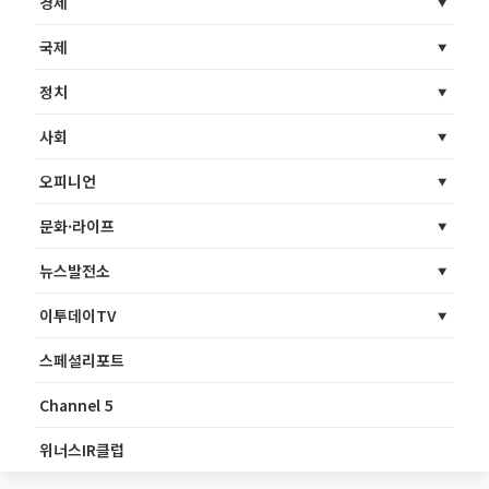
경제
국제
정치
사회
오피니언
문화·라이프
뉴스발전소
이투데이TV
스페셜리포트
Channel 5
위너스IR클럽