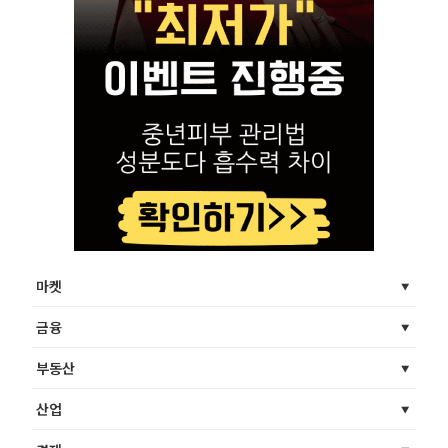
마켓
금융
부동산
산업