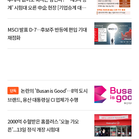
계’ 시험대 오른 中企 현장 [기업승계 대전
환]
MSCI 발표 D-7…후보주 반등에 편입 기대
재점화
논란의 'Busan is Good'…8억 도시
단독
브랜드, 용산 대통령실 CI 업체가 수행
2000억 수혈받은 홈플러스 ‘오늘 가오
픈’...13일 정식 개장 시험대