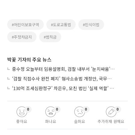
#어린이보호구역
#도로교통법
#민식이법
#주정차금지
#범칙금
박꽃 기자의 주요 뉴스
중수청 오늘부터 임용설명회, 검찰 내부서 '눈치싸움' 기류변화도
‘검찰 직접수사 완전 폐지’ 형사소송법 개정안, 국무회의 통과
‘130억 조세심판청구’ 차은우, 모친 법인 ‘실제 역할’ 다툴 듯
0
0
0
0
좋아요
화나요
슬퍼요
추가취재 원해요