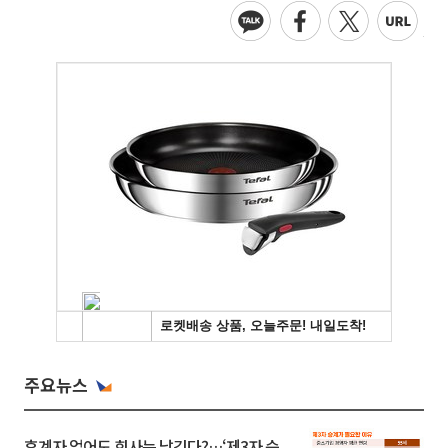
주요뉴스
후계자 없어도 회사는 남긴다?…‘제3자 승