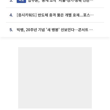
합수본, '통계 조작' 서울·경기·충북 선관위 등 추가 압수수색
3.
[증시키워드] 반도체 충격 뚫은 개별 호재...포스코퓨처엠·에코프로·한화솔루션 '눈길'
4.
빅뱅, 20주년 기념 '새 뱅봉' 선보인다⋯콘서트 앞두고 팝업 개최
5.