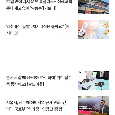
22일 만에 다시 문 연 홈플러스…정상화 바
쁜데 재고 없어 ‘발동동’[가보니]
입추매직 '불발', 처서매직은 올까요? [해
시태그]
콘서트 갈 때 응원봉만?⋯'최애' 위한 필수
품 등장이오! [솔드아웃]
서울시, 정부에 정비사업 규제 완화 '건
의'⋯국토부 "협의 중" 입장만 [종합]