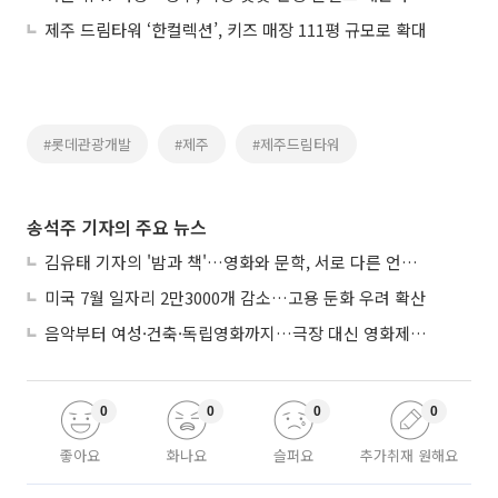
제주 드림타워 ‘한컬렉션’, 키즈 매장 111평 규모로 확대
#롯데관광개발
#제주
#제주드림타워
송석주 기자의 주요 뉴스
김유태 기자의 '밤과 책'…영화와 문학, 서로 다른 언어를 읽다
미국 7월 일자리 2만3000개 감소…고용 둔화 우려 확산
음악부터 여성·건축·독립영화까지…극장 대신 영화제로 즐기는 스크린 여행
0
0
0
0
좋아요
화나요
슬퍼요
추가취재 원해요