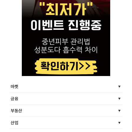
마켓
금융
부동산
산업