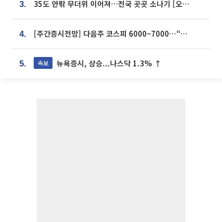
35도 안팎 무더위 이어져…전국 곳곳 소나기 [오늘 날씨]
3.
[주간증시전망] 다음주 코스피 6000~7000⋯“外人 수급은 정책이 변수”
4.
뉴욕증시, 상승...나스닥 1.3% ↑
속보
5.