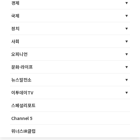
경제
국제
정치
사회
오피니언
문화·라이프
뉴스발전소
이투데이TV
스페셜리포트
Channel 5
위너스IR클럽