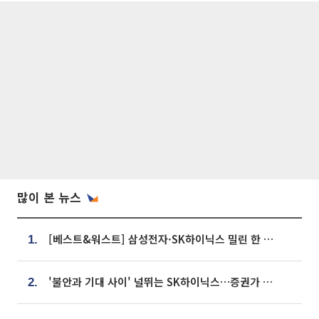
많이 본 뉴스
[베스트&워스트] 삼성전자·SK하이닉스 밀린 한 주…상상인증권은 85% 급등
1.
'불안과 기대 사이' 널뛰는 SK하이닉스…증권가 "HBM4·LTA 기반 펀터멘털 견고"
2.