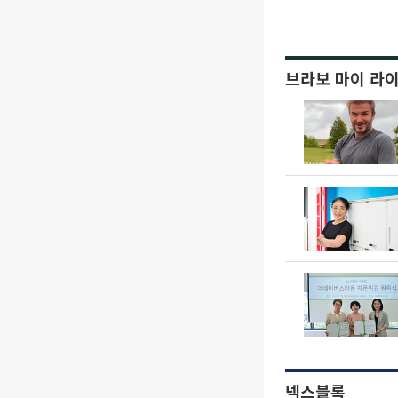
브라보 마이 라
넥스블록