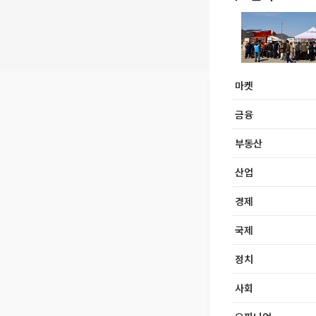
마켓
금융
부동산
산업
경제
국제
정치
사회