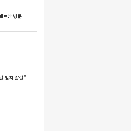
 베트남 방문
길 잊지 말길"