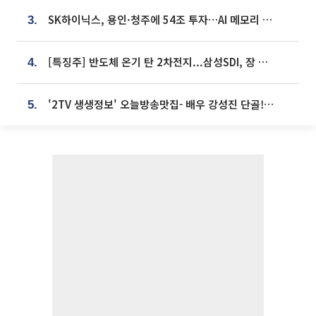
SK하이닉스, 용인·청주에 54조 투자…AI 메모리 생산기지 키운다
3.
[특징주] 반도체 온기 탄 2차전지...삼성SDI, 장 초반 7% 넘게 껑충
4.
'2TV 생생정보' 오늘방송맛집- 배우 강성진 단골! 쌀국수ㆍ푸팟퐁 커리 맛집 '블○○○'
5.