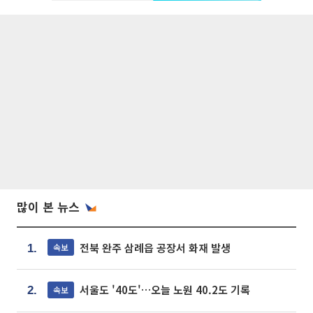
많이 본 뉴스
전북 완주 삼례읍 공장서 화재 발생
속보
1.
서울도 '40도'…오늘 노원 40.2도 기록
속보
2.