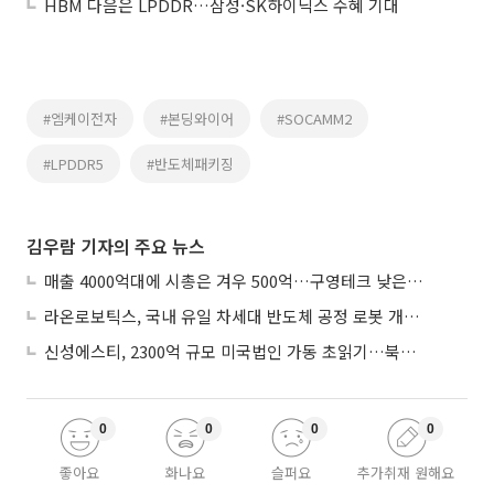
HBM 다음은 LPDDR…삼성·SK하이닉스 수혜 기대
#엠케이전자
#본딩와이어
#SOCAMM2
#LPDDR5
#반도체패키징
김우람 기자의 주요 뉴스
매출 4000억대에 시총은 겨우 500억…구영테크 낮은 몸값에 저가 승계 마무리
라온로보틱스, 국내 유일 차세대 반도체 공정 로봇 개발 ‘고객사 테스트 진행’
신성에스티, 2300억 규모 미국법인 가동 초읽기…북미 ESS 공략 본격화
0
0
0
0
좋아요
화나요
슬퍼요
추가취재 원해요