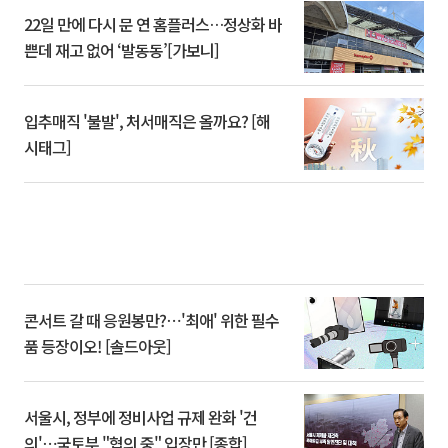
22일 만에 다시 문 연 홈플러스…정상화 바
쁜데 재고 없어 ‘발동동’[가보니]
입추매직 '불발', 처서매직은 올까요? [해
시태그]
콘서트 갈 때 응원봉만?⋯'최애' 위한 필수
품 등장이오! [솔드아웃]
서울시, 정부에 정비사업 규제 완화 '건
의'⋯국토부 "협의 중" 입장만 [종합]