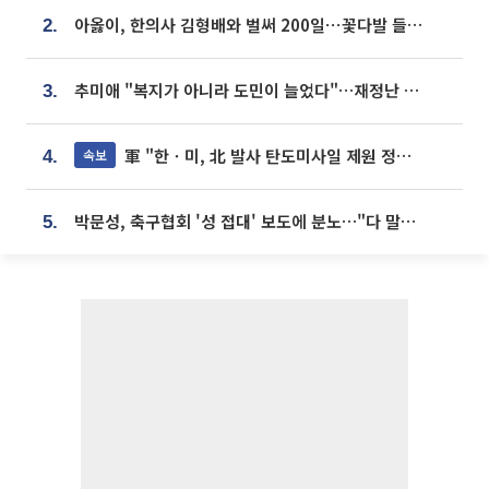
아옳이, 한의사 김형배와 벌써 200일⋯꽃다발 들고 "프러포즈 아냐"
2.
추미애 "복지가 아니라 도민이 늘었다"…재정난 책임론 정면돌파
3.
軍 "한ㆍ미, 北 발사 탄도미사일 제원 정밀분석 중"
속보
4.
박문성, 축구협회 '성 접대' 보도에 분노…"다 말아먹으려고 작정했나"
5.