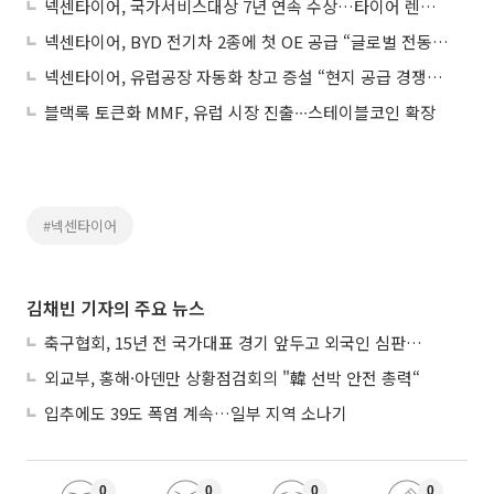
넥센타이어, 국가서비스대상 7년 연속 수상…타이어 렌탈 경쟁력 인정
넥센타이어, BYD 전기차 2종에 첫 OE 공급 “글로벌 전동화 시장 공략 확대”
넥센타이어, 유럽공장 자동화 창고 증설 “현지 공급 경쟁력 강화”
블랙록 토큰화 MMF, 유럽 시장 진출∙∙∙스테이블코인 확장
#넥센타이어
김채빈 기자의 주요 뉴스
축구협회, 15년 전 국가대표 경기 앞두고 외국인 심판에 ‘성접대’
외교부, 홍해·아덴만 상황점검회의 "韓 선박 안전 총력“
입추에도 39도 폭염 계속…일부 지역 소나기
0
0
0
0