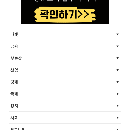
마켓
금융
부동산
산업
경제
국제
정치
사회
오피니언