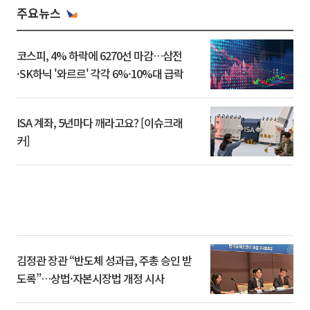
주요뉴스
코스피, 4% 하락에 6270선 마감…삼전
·SK하닉 '와르르' 각각 6%·10%대 급락
ISA 계좌, 5년마다 깨라고요? [이슈크래
커]
김정관 장관 “반도체 성과급, 주총 승인 받
도록”…상법·자본시장법 개정 시사