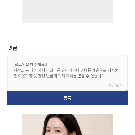
댓글
0 / 300