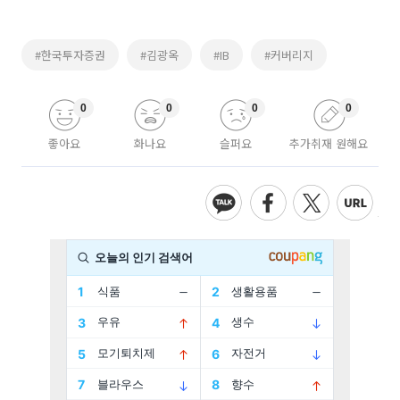
#한국투자증권
#김광옥
#IB
#커버리지
0
0
0
0
좋아요
화나요
슬퍼요
추가취재 원해요