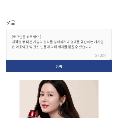
댓글
0 / 300