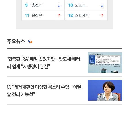
주요뉴스
‘한국판 IRA’ 베일 벗었지만…반도체·배터
리 업계 “시행령이 관건”
與 “세제개편안 다양한 목소리 수렴…이달
말 정리 가능성”