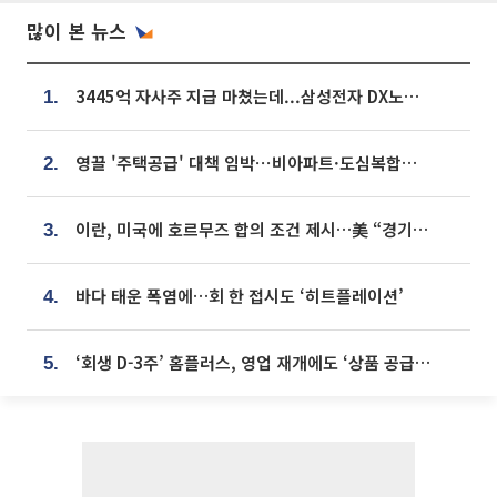
많이 본 뉴스
3445억 자사주 지급 마쳤는데...삼성전자 DX노조, 뒤늦은 '떼쓰기 집회'
1.
영끌 '주택공급' 대책 임박⋯비아파트·도심복합까지 총동원
2.
이란, 미국에 호르무즈 합의 조건 제시…美 “경기 아직 안 끝나” [종합]
3.
바다 태운 폭염에…회 한 접시도 ‘히트플레이션’
4.
‘회생 D-3주’ 홈플러스, 영업 재개에도 ‘상품 공급망’ 복구가 생존 관건
5.