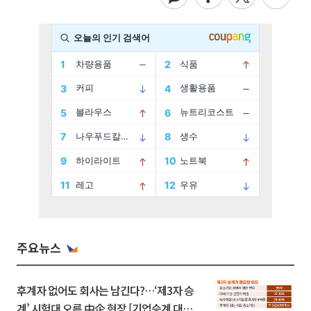
주요뉴스
후계자 없어도 회사는 남긴다?…‘제3자 승
계’ 시험대 오른 中企 현장 [기업승계 대전