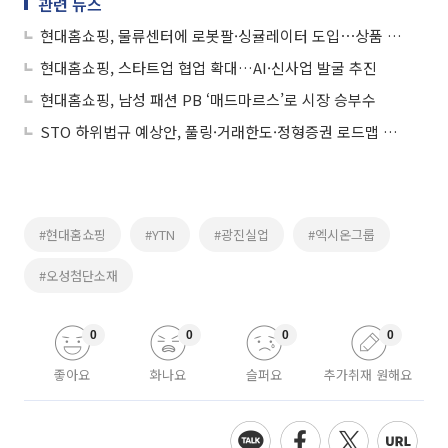
관련 뉴스
현대홈쇼핑, 물류센터에 로봇팔·싱귤레이터 도입⋯상품 출고 시간 최대 20%↓
현대홈쇼핑, 스타트업 협업 확대…AI·신사업 발굴 추진
현대홈쇼핑, 남성 패션 PB ‘매드마르스’로 시장 승부수
STO 하위법규 예상안, 풀링·거래한도·정형증권 로드맵 제시
#현대홈쇼핑
#YTN
#광진실업
#엑시온그룹
#오성첨단소재
0
0
0
0
좋아요
화나요
슬퍼요
추가취재 원해요