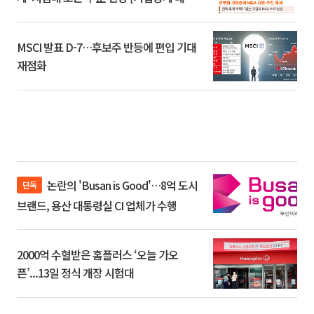
환]
MSCI 발표 D-7…후보주 반등에 편입 기대
재점화
논란의 'Busan is Good'…8억 도시
단독
브랜드, 용산 대통령실 CI 업체가 수행
2000억 수혈받은 홈플러스 ‘오늘 가오
픈’...13일 정식 개장 시험대