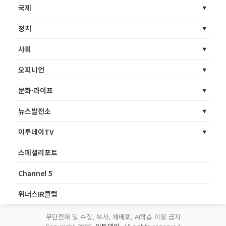
국제
정치
사회
오피니언
문화·라이프
뉴스발전소
이투데이TV
스페셜리포트
Channel 5
위너스IR클럽
무단전재 및 수집, 복사, 재배포, AI학습 이용 금지