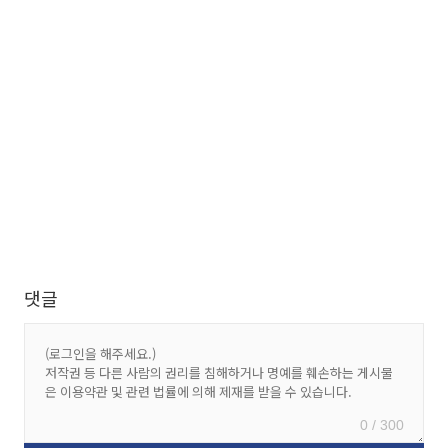
댓글
0 / 300