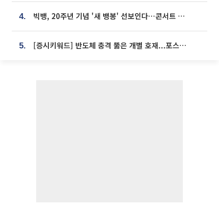
빅뱅, 20주년 기념 '새 뱅봉' 선보인다⋯콘서트 앞두고 팝업 개최
4.
[증시키워드] 반도체 충격 뚫은 개별 호재...포스코퓨처엠·에코프로·한화솔루션 '눈길'
5.