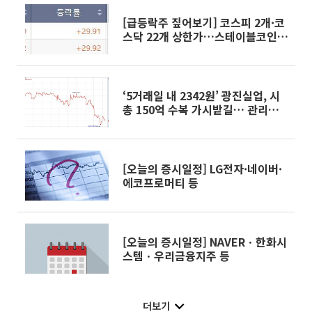
[급등락주 짚어보기] 코스피 2개·코
스닥 22개 상한가…스테이블코인ㆍ
광통신ㆍ양자컴퓨터 ↑
‘5거래일 내 2342원’ 광진실업, 시
총 150억 수복 가시밭길… 관리종
목 지정 초읽기
[오늘의 증시일정] LG전자·네이버·
에코프로머티 등
[오늘의 증시일정] NAVERㆍ한화시
스템ㆍ우리금융지주 등
더보기