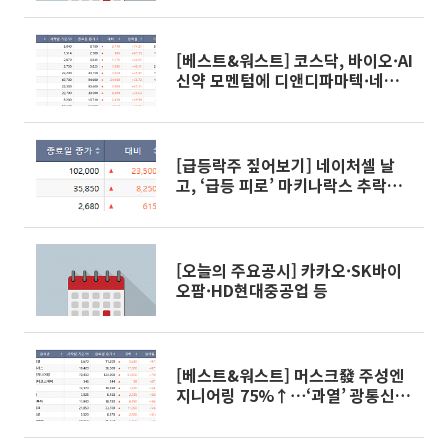
[베스트&워스트] 코스닥, 바이오·AI
신약 모멘텀에 디앤디파마텍·네이
처셀 급등
[급등락주 짚어보기] 네이처셀 날
고, ‘급등 피로’ 마키나락스 추락…
반도체·전력주 랠리
[오늘의 주요공시] 카카오·SK바이
오팜·HD현대중공업 등
[베스트&워스트] 머스크發 주성엔
지니어링 75%↑⋯‘과열’ 광통신주
급락