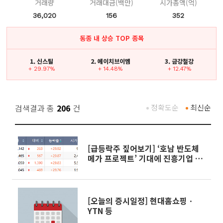
거래량
거래대금(백만)
시가총액(억)
36,020
156
352
동종 내 상승 TOP 종목
1. 신스틸
2. 에이치브이엠
3. 금강철강
+ 29.97%
+ 14.48%
+ 12.47%
검색결과 총
206
건
정확도순
최신순
[급등락주 짚어보기] ‘호남 반도체
메가 프로젝트’ 기대에 진흥기업 상
한가⋯콘텐트리중앙 下
[오늘의 증시일정] 현대홈쇼핑ㆍ
YTN 등