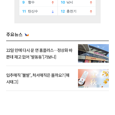
주요뉴스
22일 만에 다시 문 연 홈플러스…정상화 바
쁜데 재고 없어 ‘발동동’[가보니]
입추매직 '불발', 처서매직은 올까요? [해
시태그]