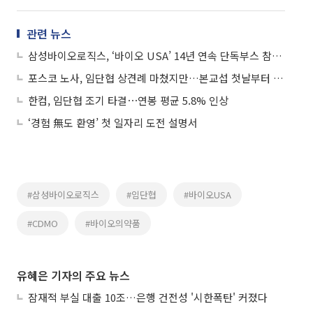
관련 뉴스
삼성바이오로직스, ‘바이오 USA’ 14년 연속 단독부스 참가…글로벌 수주 확대 나선다
포스코 노사, 임단협 상견례 마쳤지만…본교섭 첫날부터 신경전
한컴, 임단협 조기 타결⋯연봉 평균 5.8% 인상
‘경험 無도 환영’ 첫 일자리 도전 설명서
#삼성바이오로직스
#임단협
#바이오USA
#CDMO
#바이오의약품
유혜은 기자의 주요 뉴스
잠재적 부실 대출 10조…은행 건전성 '시한폭탄' 커졌다