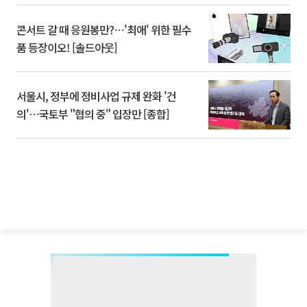
콘서트 갈 때 응원봉만?⋯'최애' 위한 필수
품 등장이오! [솔드아웃]
서울시, 정부에 정비사업 규제 완화 '건
의'⋯국토부 "협의 중" 입장만 [종합]