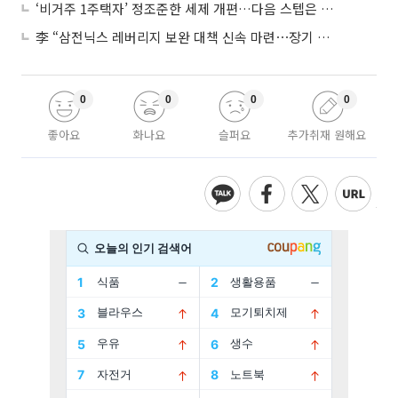
‘비거주 1주택자’ 정조준한 세제 개편…다음 스텝은 금융 대책
李 “삼전닉스 레버리지 보완 대책 신속 마련⋯장기 채무 과감히 탕감”
0
0
0
0
좋아요
화나요
슬퍼요
추가취재 원해요