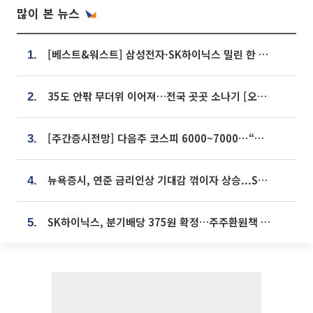
많이 본 뉴스
[베스트&워스트] 삼성전자·SK하이닉스 밀린 한 주…상상인증권은 85% 급등
1.
35도 안팎 무더위 이어져…전국 곳곳 소나기 [오늘 날씨]
2.
[주간증시전망] 다음주 코스피 6000~7000⋯“外人 수급은 정책이 변수”
3.
뉴욕증시, 연준 금리인상 기대감 꺾이자 상승...S&P500 사상 최고치 [종합]
4.
SK하이닉스, 분기배당 375원 확정…주주환원책 9월로 앞당겨 발표
5.