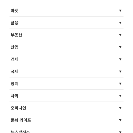
마켓
금융
부동산
산업
경제
국제
정치
사회
오피니언
문화·라이프
뉴스발전소