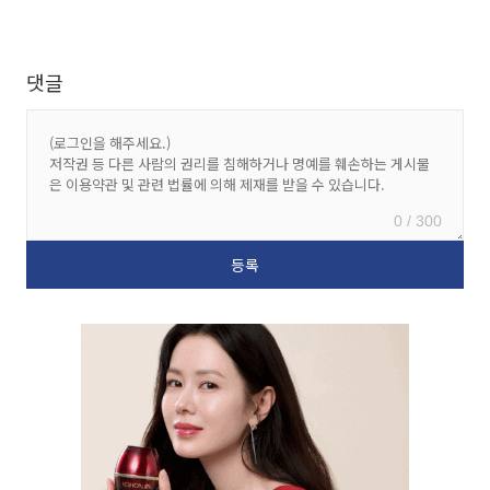
댓글
0 / 300