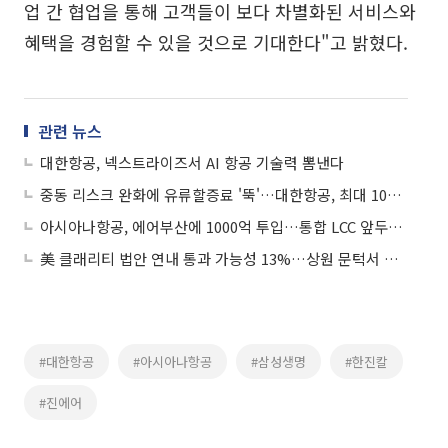
업 간 협업을 통해 고객들이 보다 차별화된 서비스와
혜택을 경험할 수 있을 것으로 기대한다"고 밝혔다.
관련 뉴스
대한항공, 넥스트라이즈서 AI 항공 기술력 뽐낸다
중동 리스크 완화에 유류할증료 '뚝'…대한항공, 최대 10만7500원 인하
아시아나항공, 에어부산에 1000억 투입…통합 LCC 앞두고 재무구조 개선
美 클래리티 법안 연내 통과 가능성 13%…상원 문턱서 제동
#대한항공
#아시아나항공
#삼성생명
#한진칼
#진에어