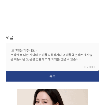
댓글
0 / 300