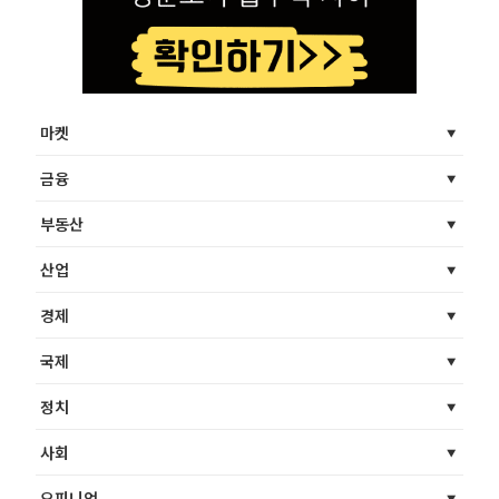
마켓
금융
부동산
산업
경제
국제
정치
사회
오피니언