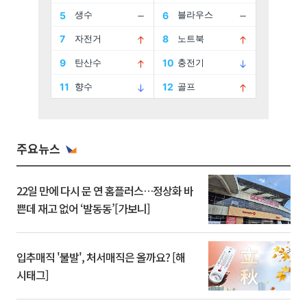
주요뉴스
22일 만에 다시 문 연 홈플러스…정상화 바
쁜데 재고 없어 ‘발동동’[가보니]
입추매직 '불발', 처서매직은 올까요? [해
시태그]