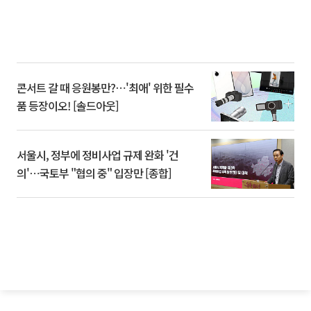
콘서트 갈 때 응원봉만?⋯'최애' 위한 필수
품 등장이오! [솔드아웃]
서울시, 정부에 정비사업 규제 완화 '건
의'⋯국토부 "협의 중" 입장만 [종합]