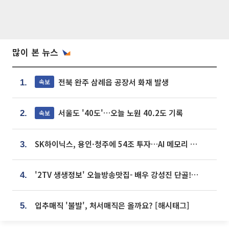
많이 본 뉴스
전북 완주 삼례읍 공장서 화재 발생
속보
1.
서울도 '40도'…오늘 노원 40.2도 기록
속보
2.
SK하이닉스, 용인·청주에 54조 투자…AI 메모리 생산기지 키운다
3.
'2TV 생생정보' 오늘방송맛집- 배우 강성진 단골! 쌀국수ㆍ푸팟퐁 커리 맛집 '블○○○'
4.
입추매직 '불발', 처서매직은 올까요? [해시태그]
5.