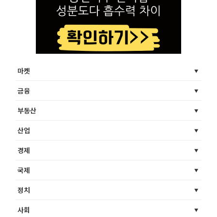
마켓
금융
부동산
산업
경제
국제
정치
사회