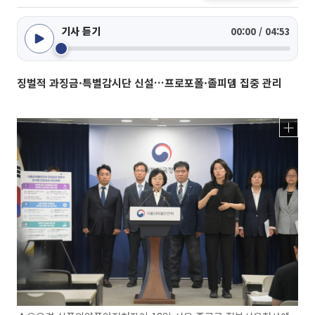
기사 듣기
00:00 / 04:53
징벌적 과징금·특별감시단 신설…프로포폴·졸피뎀 집중 관리