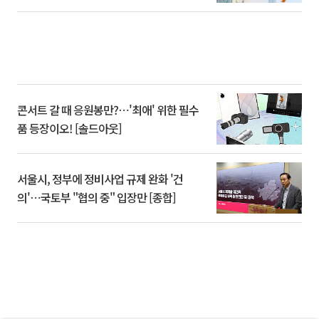
콘서트 갈 때 응원봉만?⋯'최애' 위한 필수
품 등장이오! [솔드아웃]
서울시, 정부에 정비사업 규제 완화 '건
의'⋯국토부 "협의 중" 입장만 [종합]