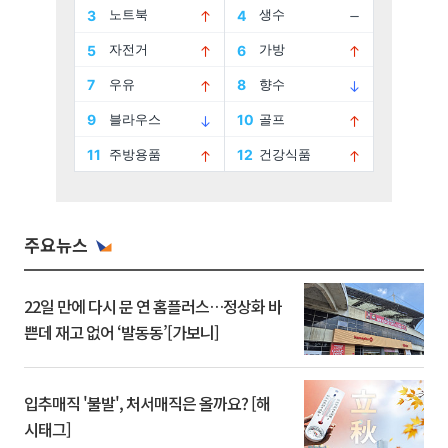
주요뉴스
22일 만에 다시 문 연 홈플러스…정상화 바
쁜데 재고 없어 ‘발동동’[가보니]
입추매직 '불발', 처서매직은 올까요? [해
시태그]