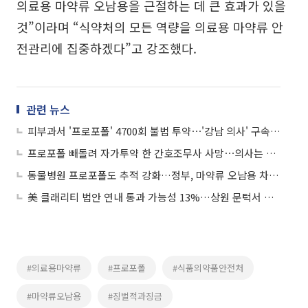
의료용 마약류 오남용을 근절하는 데 큰 효과가 있을
것”이라며 “식약처의 모든 역량을 의료용 마약류 안
전관리에 집중하겠다”고 강조했다.
관련 뉴스
피부과서 '프로포폴' 4700회 불법 투약⋯'강남 의사' 구속 기소
프로포폴 빼돌려 자가투약 한 간호조무사 사망⋯의사는 허위보고
동물병원 프로포폴도 추적 강화…정부, 마약류 오남용 차단 나선다
美 클래리티 법안 연내 통과 가능성 13%…상원 문턱서 제동
#의료용마약류
#프로포폴
#식품의약품안전처
#마약류오남용
#징벌적과징금