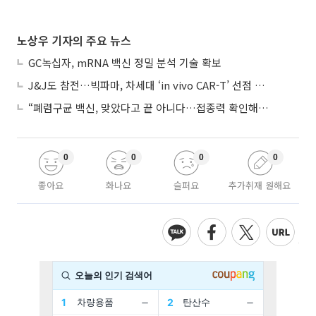
노상우 기자의 주요 뉴스
GC녹십자, mRNA 백신 정밀 분석 기술 확보
J&J도 참전…빅파마, 차세대 ‘in vivo CAR-T’ 선점 경쟁 본격화
“폐렴구균 백신, 맞았다고 끝 아니다…접종력 확인해야”
0
0
0
0
좋아요
화나요
슬퍼요
추가취재 원해요