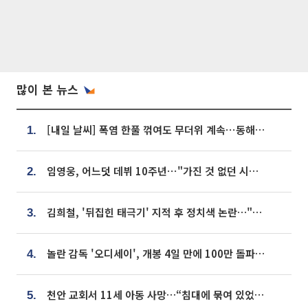
많이 본 뉴스
[내일 날씨] 폭염 한풀 꺾여도 무더위 계속⋯동해안 이틀 연속 비
1.
임영웅, 어느덧 데뷔 10주년⋯"가진 것 없던 시절, 내 앞엔 20명의 팬뿐"
2.
김희철, '뒤집힌 태극기' 지적 후 정치색 논란…"좌우 떠나 우리나라 국기"
3.
놀란 감독 '오디세이', 개봉 4일 만에 100만 돌파⋯'왕사남' 보다 빠르다
4.
천안 교회서 11세 아동 사망…“침대에 묶여 있었다” 진술 확보
5.