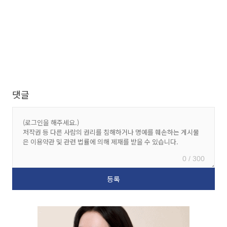
댓글
0 / 300