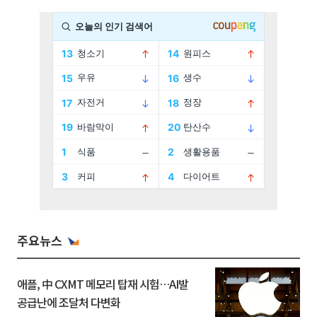
주요뉴스
애플, 中 CXMT 메모리 탑재 시험…AI발
공급난에 조달처 다변화