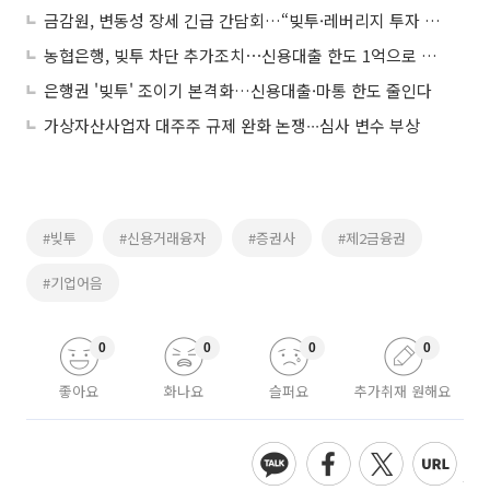
금감원, 변동성 장세 긴급 간담회…“빚투·레버리지 투자 피해 우려”
농협은행, 빚투 차단 추가조치⋯신용대출 한도 1억으로 축소
은행권 '빚투' 조이기 본격화…신용대출·마통 한도 줄인다
가상자산사업자 대주주 규제 완화 논쟁∙∙∙심사 변수 부상
#빚투
#신용거래융자
#증권사
#제2금융권
#기업어음
0
0
0
0
좋아요
화나요
슬퍼요
추가취재 원해요