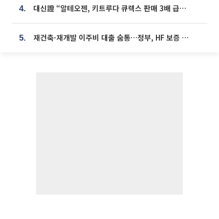
대신證 “알테오젠, 키트루다 큐렉스 판매 3배 급증…목표가 41만원 상향”
4.
재건축·재개발 이주비 대출 숨통…정부, HF 보증 신설 추진
5.