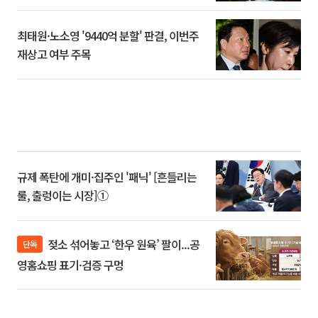
최태원·노소영 '9440억 분할' 판결, 이번주
재상고 여부 주목
규제 폭탄에 개미·집주인 '패닉' [흔들리는
룰, 출렁이는 시장]①
젖소 섞어놓고 ‘한우 원육’ 팔이...공
단독
영홈쇼핑 표기·검증 구멍