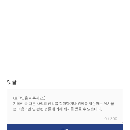
댓글
0 / 300