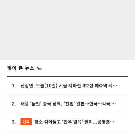
많이 본 뉴스
전장연, 오늘(10일) 서울 지하철 4호선 혜화역 시위…1호선 용산역 무정차
1.
태풍 '돌핀' 중국 상륙, '찬홈' 일본→한국…각국 기상청 예상 경로는?
2.
젖소 섞어놓고 ‘한우 원육’ 팔이...공영홈쇼핑 표기·검증 구멍
단독
3.