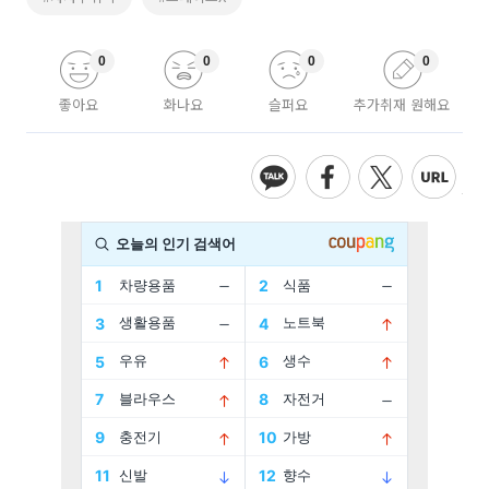
0
0
0
0
좋아요
화나요
슬퍼요
추가취재 원해요