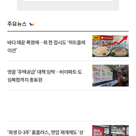
주요뉴스
바다 태운 폭염에…회 한 접시도 ‘히트플레
이션’
영끌 '주택공급' 대책 임박⋯비아파트·도
심복합까지 총동원
‘회생 D-3주’ 홈플러스, 영업 재개에도 ‘상