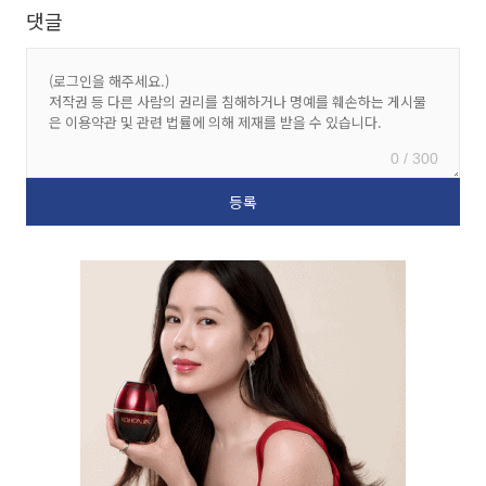
댓글
0 / 300