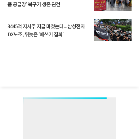
품 공급망’ 복구가 생존 관건
3445억 자사주 지급 마쳤는데...삼성전자
DX노조, 뒤늦은 '떼쓰기 집회'