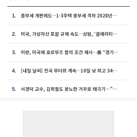
종부세 개편에도…1·3주택 종부세 격차 2028년부터 확대
1.
미국, 가상자산 포괄 규제 속도…상원, ‘클래리티법’ 9월 절차투표 추진
2.
이란, 미국에 호르무즈 합의 조건 제시…美 “경기 아직 안 끝나” [종합]
3.
[내일 날씨] 전국 무더위 계속…10일 낮 최고 34도 육박
4.
서경덕 교수, 김희철도 분노한 거꾸로 태극기⋯"엉터리는 아냐, 아쉬울 뿐"
5.