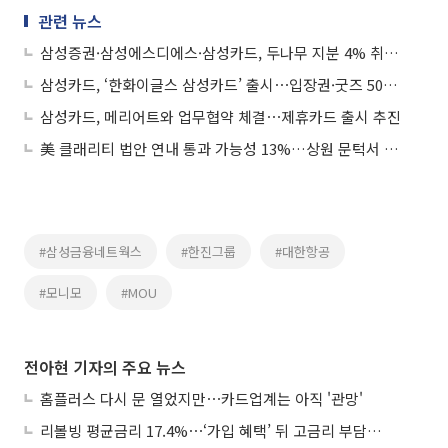
관련 뉴스
삼성증권·삼성에스디에스·삼성카드, 두나무 지분 4% 취득⋯“신규 사업기회 창출”
삼성카드, ‘한화이글스 삼성카드’ 출시⋯입장권·굿즈 50% 할인
삼성카드, 메리어트와 업무협약 체결⋯제휴카드 출시 추진
美 클래리티 법안 연내 통과 가능성 13%…상원 문턱서 제동
#삼성금융네트웍스
#한진그룹
#대한항공
#모니모
#MOU
전아현 기자의 주요 뉴스
홈플러스 다시 문 열었지만⋯카드업계는 아직 '관망'
리볼빙 평균금리 17.4%⋯‘가입 혜택’ 뒤 고금리 부담 주의