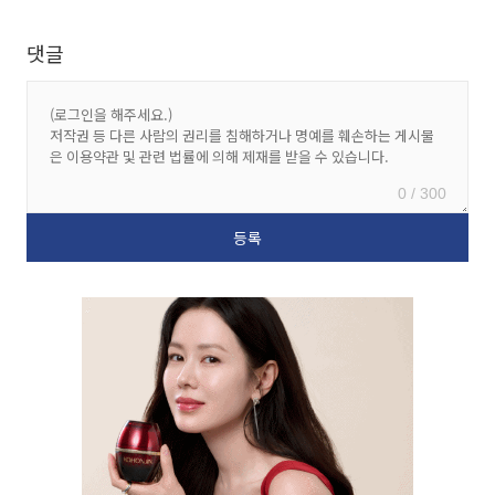
댓글
0 / 300