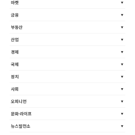
마켓
금융
부동산
산업
경제
국제
정치
사회
오피니언
문화·라이프
뉴스발전소