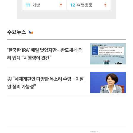
주요뉴스
‘한국판 IRA’ 베일 벗었지만…반도체·배터
리 업계 “시행령이 관건”
與 “세제개편안 다양한 목소리 수렴…이달
말 정리 가능성”