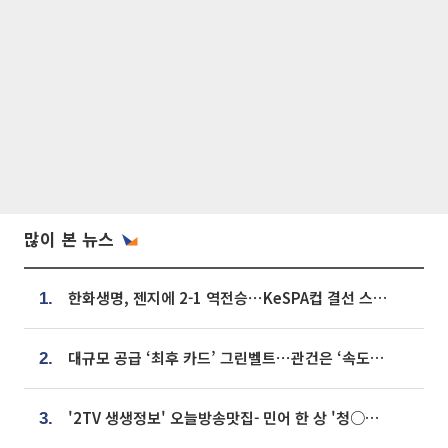
많이 본 뉴스
한화생명, 젠지에 2-1 역전승⋯KeSPA컵 결선 스테이지 2 직행
1.
대규모 공급 ‘최후 카드’ 그린벨트⋯관건은 ‘속도’ [주택공급 승부수의 조건]
2.
'2TV 생생정보' 오늘방송맛집- 민어 한 상 '청○○○' vs 전복 한 상 '명○'
3.