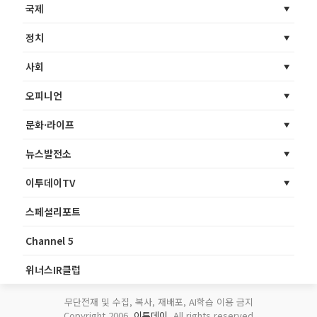
국제
정치
사회
오피니언
문화·라이프
뉴스발전소
이투데이TV
스페셜리포트
Channel 5
위너스IR클럽
무단전재 및 수집, 복사, 재배포, AI학습 이용 금지
Copyright 2006.
이투데이
. All rights reserved