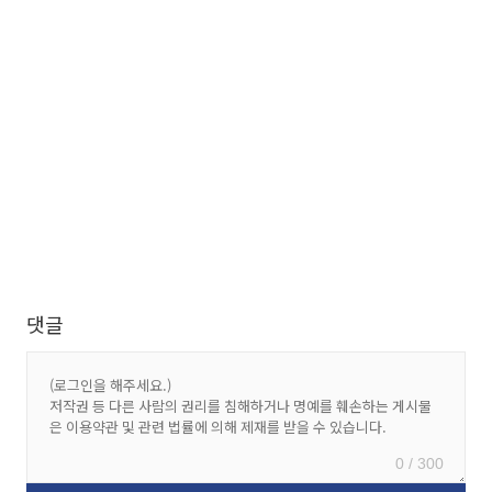
댓글
0 / 300