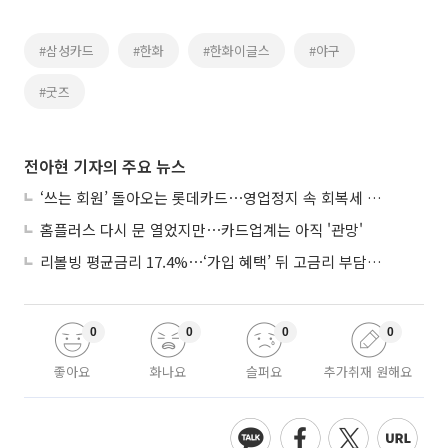
#삼성카드
#한화
#한화이글스
#야구
#굿즈
전아현 기자의 주요 뉴스
‘쓰는 회원’ 돌아오는 롯데카드⋯영업정지 속 회복세 시험대
홈플러스 다시 문 열었지만⋯카드업계는 아직 '관망'
리볼빙 평균금리 17.4%⋯‘가입 혜택’ 뒤 고금리 부담 주의
0
0
0
0
좋아요
화나요
슬퍼요
추가취재 원해요