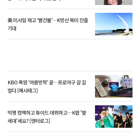
美 미사일 재고 ‘빨간불’…K방산 북미 진출
기대
KBO 폭염 '여름방학' 끝…프로야구 갈 길
멀다 [해시태그]
빅뱅 컴백하고 튜이드 데뷔하고⋯K팝 '몇
세대'세요? [엔터로그]