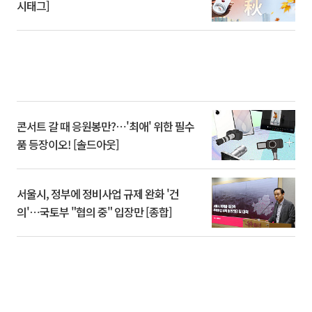
시태그]
콘서트 갈 때 응원봉만?⋯'최애' 위한 필수
품 등장이오! [솔드아웃]
서울시, 정부에 정비사업 규제 완화 '건
의'⋯국토부 "협의 중" 입장만 [종합]