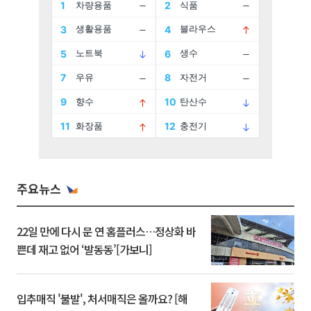
주요뉴스
22일 만에 다시 문 연 홈플러스…정상화 바
쁜데 재고 없어 ‘발동동’[가보니]
입추매직 '불발', 처서매직은 올까요? [해