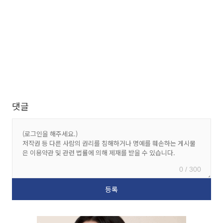
댓글
0 / 300