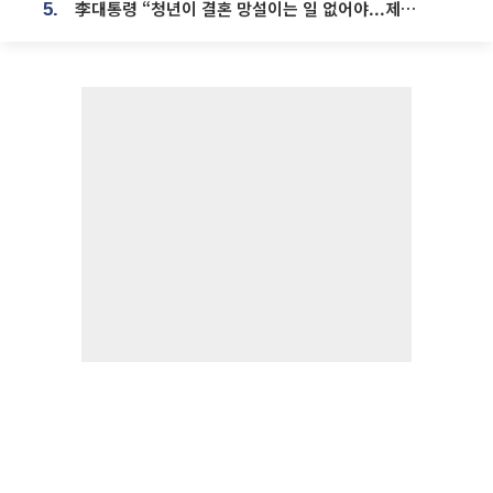
李대통령 “청년이 결혼 망설이는 일 없어야...제도상 불이익 조사”
5.