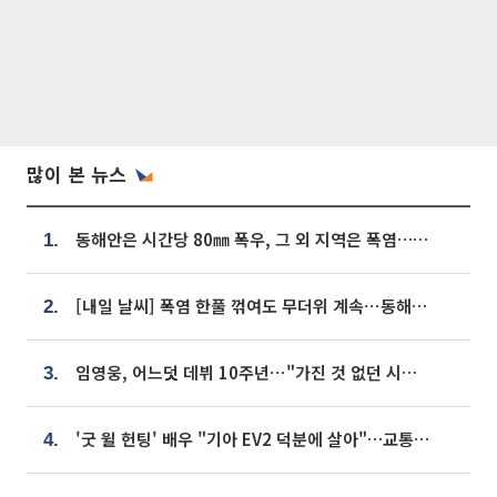
많이 본 뉴스
동해안은 시간당 80㎜ 폭우, 그 외 지역은 폭염…‘극과 극 날씨’
1.
[내일 날씨] 폭염 한풀 꺾여도 무더위 계속⋯동해안 이틀 연속 비
2.
임영웅, 어느덧 데뷔 10주년⋯"가진 것 없던 시절, 내 앞엔 20명의 팬뿐"
3.
'굿 윌 헌팅' 배우 "기아 EV2 덕분에 살아"…교통사고 후 안전성 극찬
4.