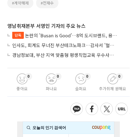
#계약해제
#전재수
영남취재본부 서영인 기자의 주요 뉴스
논란의 'Busan is Good'…8억 도시브랜드, 용산 대통령실 CI 업체가 수행
단독
인사도, 회계도 무너진 부산테크노파크…감사서 '혈세 유용·인사 뒤집기' 적발
경남정보대, 부산 지역 맞춤형 평생직업교육 우수사례로 혁신 주도
0
0
0
0
좋아요
화나요
슬퍼요
추가취재 원해요