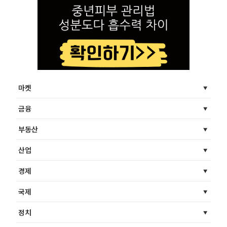
마켓
금융
부동산
산업
경제
국제
정치