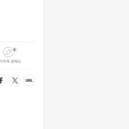
0
가취재 원해요