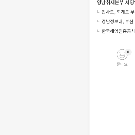
영남취재본부 서영
인사도, 회계도 
경남정보대, 부산
한국해양진흥공사,
0
좋아요