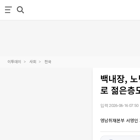
이투데이
사회
전국
백내장, 
로 젊은층
입력 2026-06-16 07:50
영남취재본부 서영인