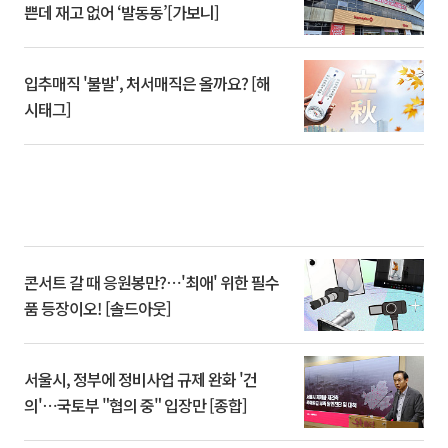
쁜데 재고 없어 ‘발동동’[가보니]
입추매직 '불발', 처서매직은 올까요? [해
시태그]
콘서트 갈 때 응원봉만?⋯'최애' 위한 필수
품 등장이오! [솔드아웃]
서울시, 정부에 정비사업 규제 완화 '건
의'⋯국토부 "협의 중" 입장만 [종합]