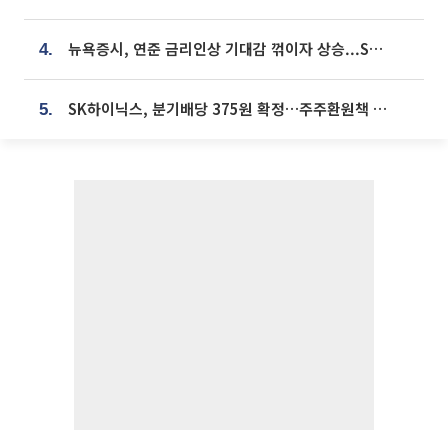
뉴욕증시, 연준 금리인상 기대감 꺾이자 상승...S&P500 사상 최고치 [종합]
4.
SK하이닉스, 분기배당 375원 확정…주주환원책 9월로 앞당겨 발표
5.