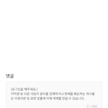
댓글
0 / 300