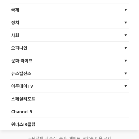
국제
정치
사회
오피니언
문화·라이프
뉴스발전소
이투데이TV
스페셜리포트
Channel 5
위너스IR클럽
무단전재 및 수집, 복사, 재배포, AI학습 이용 금지