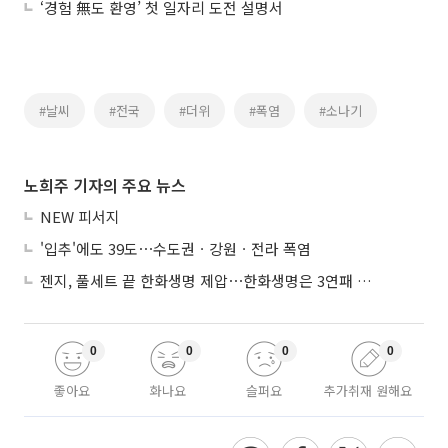
‘경험 無도 환영’ 첫 일자리 도전 설명서
#날씨
#전국
#더위
#폭염
#소나기
노희주 기자의 주요 뉴스
NEW 피서지
'입추'에도 39도⋯수도권ㆍ강원ㆍ전라 폭염
젠지, 풀세트 끝 한화생명 제압⋯한화생명은 3연패 수렁
0
0
0
0
좋아요
화나요
슬퍼요
추가취재 원해요