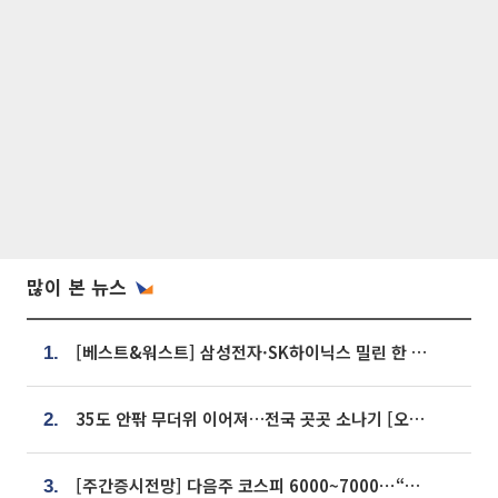
많이 본 뉴스
[베스트&워스트] 삼성전자·SK하이닉스 밀린 한 주…상상인증권은 85% 급등
1.
35도 안팎 무더위 이어져…전국 곳곳 소나기 [오늘 날씨]
2.
[주간증시전망] 다음주 코스피 6000~7000⋯“外人 수급은 정책이 변수”
3.