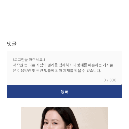
댓글
0 / 300