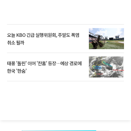
오늘 KBO 긴급 실행위원회, 주말도 폭염
취소 될까
태풍 '돌핀' 이어 '찬홈' 등장…예상 경로에
한국 '한숨'