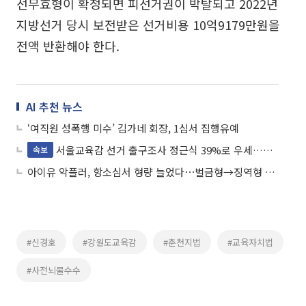
선무효형이 확정되면 피선거권이 박탈되고 2022년
지방선거 당시 보전받은 선거비용 10억9179만원을
전액 반환해야 한다.
AI 추천 뉴스
‘여직원 성폭행 미수’ 김가네 회장, 1심서 집행유예
서울교육감 선거 출구조사 정근식 39%로 우세…조전혁 21.2%
속보
아이유 악플러, 항소심서 형량 늘었다⋯벌금형→징역형 집유 확정
#신경호
#강원도교육감
#춘천지법
#교육자치법
#사전뇌물수수