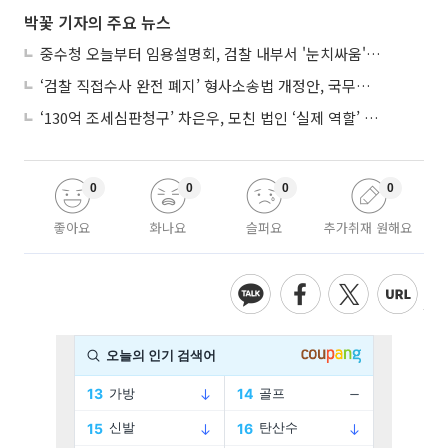
박꽃 기자의 주요 뉴스
중수청 오늘부터 임용설명회, 검찰 내부서 '눈치싸움' 기류변화도
‘검찰 직접수사 완전 폐지’ 형사소송법 개정안, 국무회의 통과
‘130억 조세심판청구’ 차은우, 모친 법인 ‘실제 역할’ 다툴 듯
0
0
0
0
좋아요
화나요
슬퍼요
추가취재 원해요