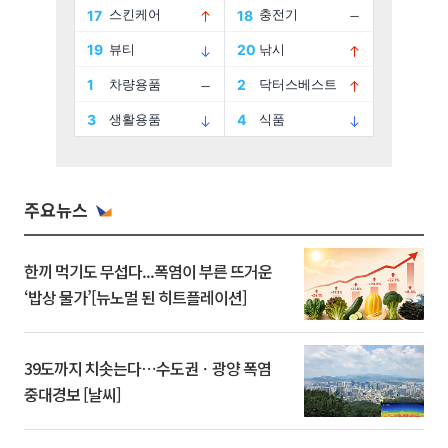
주요뉴스
한끼 먹기도 무섭다...폭염이 부른 뜨거운
‘밥상 물가’[뉴노멀 된 히트플레이션]
39도까지 치솟는다⋯수도권ㆍ광양 폭염
중대경보 [날씨]