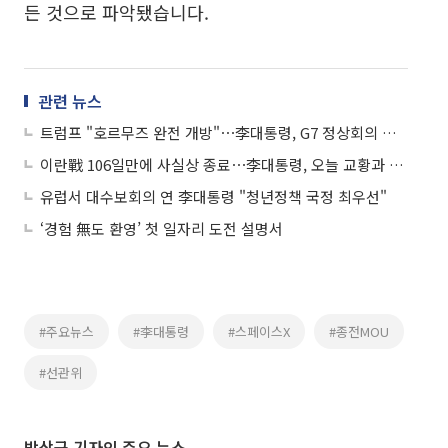
든 것으로 파악됐습니다.
관련 뉴스
트럼프 "호르무즈 완전 개방"⋯李대통령, G7 정상회의 참석 外
이란戰 106일만에 사실상 종료⋯李대통령, 오늘 교황과 면담 外
유럽서 대수보회의 연 李대통령 "청년정책 국정 최우선"
‘경험 無도 환영’ 첫 일자리 도전 설명서
#주요뉴스
#李대통령
#스페이스X
#종전MOU
#선관위
박상군 기자의 주요 뉴스