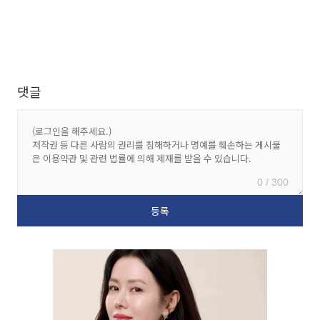
댓글
0 / 300