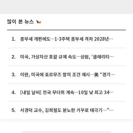
많이 본 뉴스
종부세 개편에도…1·3주택 종부세 격차 2028년부터 확대
1.
미국, 가상자산 포괄 규제 속도…상원, ‘클래리티법’ 9월 절차투표 추진
2.
이란, 미국에 호르무즈 합의 조건 제시…美 “경기 아직 안 끝나” [종합]
3.
[내일 날씨] 전국 무더위 계속…10일 낮 최고 34도 육박
4.
서경덕 교수, 김희철도 분노한 거꾸로 태극기⋯"엉터리는 아냐, 아쉬울 뿐"
5.