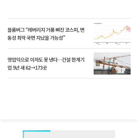
블룸버그 “레버리지 거품 빠진 코스피, 변
동성 최악 국면 지났을 가능성”
영업익으로 이자도 못 낸다…건설 한계기
업 5년 새 62→173곳