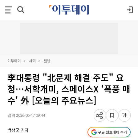
이투데이
사회
일반
李대통령 "北문제 해결 주도" 요
청⋯서학개미, 스페이스X '폭풍 매
수' 外 [오늘의 주요뉴스]
입력 2026-06-17 09:44
박상군 기자
구글 선호매체 추가