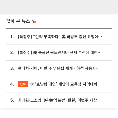
많이 본 뉴스
[특징주] “탄약 부족하다“ 美 국방부 증산 요청에⋯국내 방산주 급등세
1.
[특징주] 美 중국산 광트랜시버 규제 추진에 대한광통신 등 광통신株 강세
2.
현대차·기아, 이번 주 임단협 재개…하청 사용자성 재심도 ‘변수’
3.
李 ‘호남형 대입’ 제안에 교육청·지역대학 서·논술형 입시 연계 '착수'
단독
4.
최태원·노소영 '9440억 분할' 판결, 이번주 재상고 여부 주목
5.