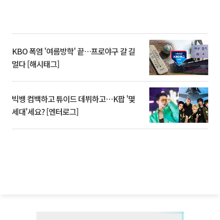
KBO 폭염 '여름방학' 끝…프로야구 갈 길
멀다 [해시태그]
빅뱅 컴백하고 튜이드 데뷔하고⋯K팝 '몇
세대'세요? [엔터로그]