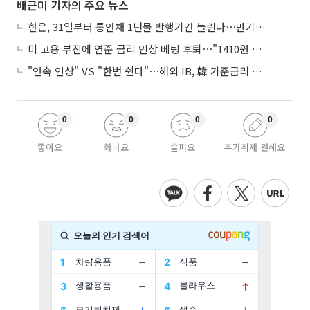
배근미 기자의 주요 뉴스
한은, 31일부터 통안채 1년물 발행기간 늘린다⋯만기별 지표종목도 도입
미 고용 부진에 연준 금리 인상 베팅 후퇴⋯"1410원 밑돌 듯"
"연속 인상" VS "한번 쉰다"⋯해외 IB, 韓 기준금리 두고 '견해 차' 팽팽
0
0
0
0
좋아요
화나요
슬퍼요
추가취재 원해요