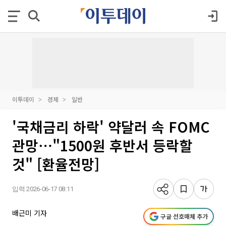
이투데이
경제
일반
'국채금리 하락' 약달러 속 FOMC
관망⋯"1500원 후반서 등락할
것" [환율전망]
입력 2026-06-17 08:11
배근미 기자
구글 선호매체 추가