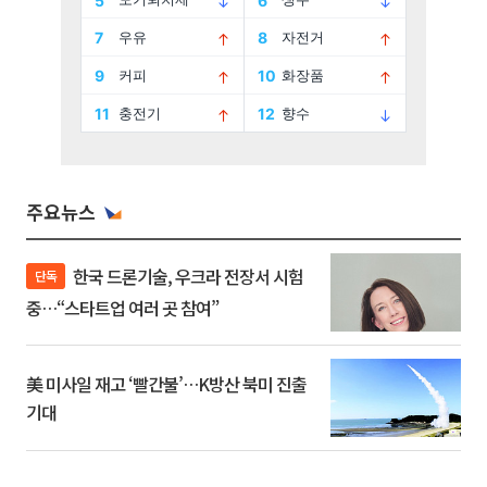
주요뉴스
한국 드론기술, 우크라 전장서 시험
단독
중…“스타트업 여러 곳 참여”
美 미사일 재고 ‘빨간불’…K방산 북미 진출
기대