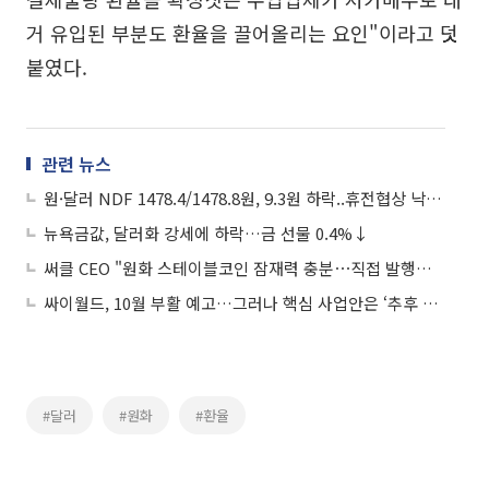
거 유입된 부분도 환율을 끌어올리는 요인"이라고 덧
붙였다.
관련 뉴스
원·달러 NDF 1478.4/1478.8원, 9.3원 하락..휴전협상 낙관론
뉴욕금값, 달러화 강세에 하락…금 선물 0.4%↓
써클 CEO "원화 스테이블코인 잠재력 충분⋯직접 발행은 안할 것"
싸이월드, 10월 부활 예고…그러나 핵심 사업안은 ‘추후 공개’
#달러
#원화
#환율