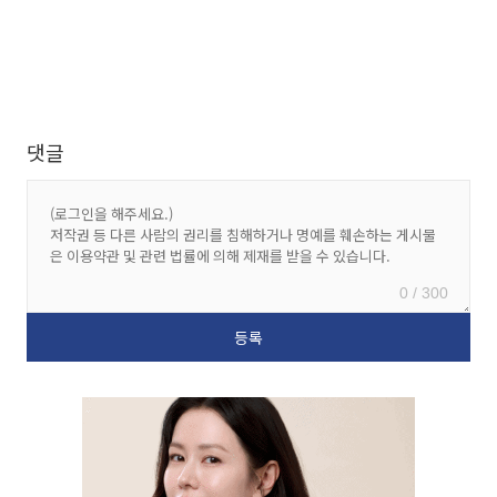
댓글
0 / 300