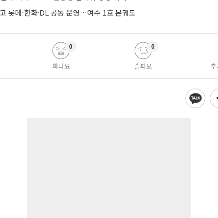
줄이고 롯데·한화·DL 공동 운영…여수 1호 본궤도
0
0
화나요
슬퍼요
추