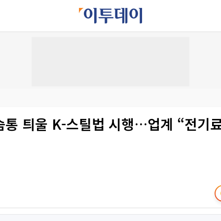
숨통 틔울 K-스틸법 시행…업계 “전기료