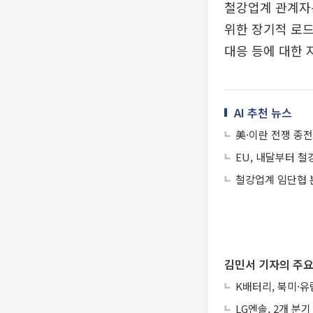
철강업계 관계자
위한 장기적 로드
대응 등에 대한 
AI 추천 뉴스
美·이란 전쟁 종
EU, 내달부터 철
철강업계 임단협 
김민서 기자의 주요
K배터리, 북미·
LG엔솔, 2개 분