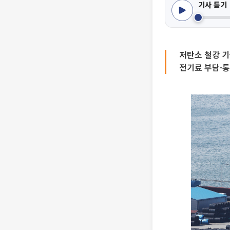
기사 듣기
저탄소 철강 기
전기료 부담·통