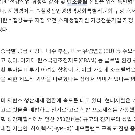
르면 ‘철강산업 경쟁력 강화 및
탄소중립
전환을 위한 특별법’
된다. 시행령에는 △철강산업경쟁력강화특별위원회 구성 △
△저탄소철강특구 지정 요건 △재생철자원 가공전문기업 지정
겼다.
중국발 공급 과잉과 내수 부진, 미국·유럽연합(EU) 등 주요
고 있다. 여기에 탄소국경조정제도(CBAM) 등 글로벌 환경
환 투자를 미루기 어려운 상황이다. 이런 가운데 K-스틸법
을 위한 제도적 기반을 마련했다는 점에서 의미가 있다는 평
미 저탄소 생산체제 전환에 속도를 내고 있다. 현대제철은 
고로 쇳물을 배합하는 전기로-고로 복합 프로세스를 가동했다
춰 광양제철소에서 연산 250만t(톤) 규모의 전기로의 상업
제철 기술인 ‘하이렉스(HyREX)’ 데모플랜트 구축도 진행 