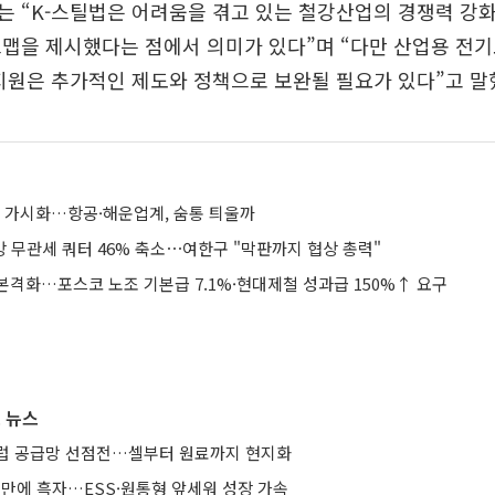
는 “K-스틸법은 어려움을 겪고 있는 철강산업의 경쟁력 강
맵을 제시했다는 점에서 의미가 있다”며 “다만 산업용 전
지원은 추가적인 제도와 정책으로 보완될 필요가 있다”고 말
전 가시화…항공·해운업계, 숨통 틔울까
강 무관세 쿼터 46% 축소⋯여한구 "막판까지 협상 총력"
본격화…포스코 노조 기본급 7.1%·현대제철 성과급 150%↑ 요구
 뉴스
유럽 공급망 선점전…셀부터 원료까지 현지화
기 만에 흑자…ESS·원통형 앞세워 성장 가속