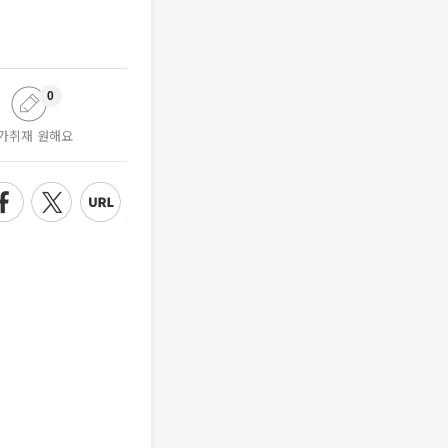
0
가취재 원해요