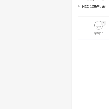
NCC 139만t 
0
좋아요