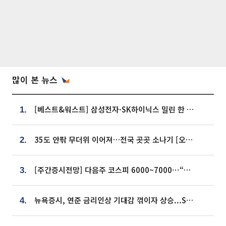
많이 본 뉴스
[베스트&워스트] 삼성전자·SK하이닉스 밀린 한 주…상상인증권은 85% 급등
1.
35도 안팎 무더위 이어져…전국 곳곳 소나기 [오늘 날씨]
2.
[주간증시전망] 다음주 코스피 6000~7000⋯“外人 수급은 정책이 변수”
3.
뉴욕증시, 연준 금리인상 기대감 꺾이자 상승...S&P500 사상 최고치 [종합]
4.