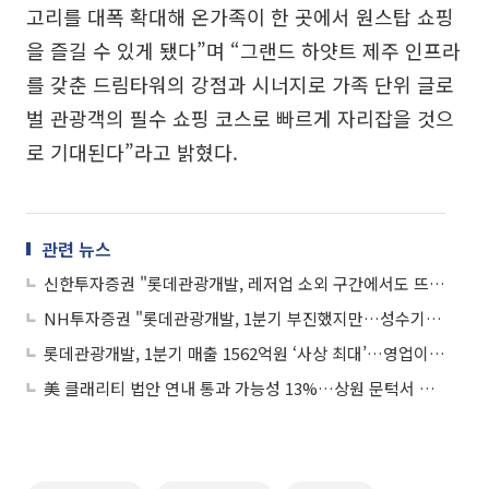
고리를 대폭 확대해 온가족이 한 곳에서 원스탑 쇼핑
을 즐길 수 있게 됐다”며 “그랜드 하얏트 제주 인프라
를 갖춘 드림타워의 강점과 시너지로 가족 단위 글로
벌 관광객의 필수 쇼핑 코스로 빠르게 자리잡을 것으
로 기대된다”라고 밝혔다.
관련 뉴스
신한투자증권 "롯데관광개발, 레저업 소외 구간에서도 뜨거운 관심"
NH투자증권 "롯데관광개발, 1분기 부진했지만…성수기와 함께 호실적 전망"
롯데관광개발, 1분기 매출 1562억원 ‘사상 최대’…영업이익 121% 급증
美 클래리티 법안 연내 통과 가능성 13%…상원 문턱서 제동