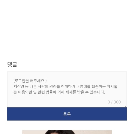
댓글
0 / 300