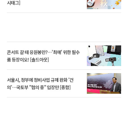
시태그]
콘서트 갈 때 응원봉만?⋯'최애' 위한 필수
품 등장이오! [솔드아웃]
서울시, 정부에 정비사업 규제 완화 '건
의'⋯국토부 "협의 중" 입장만 [종합]