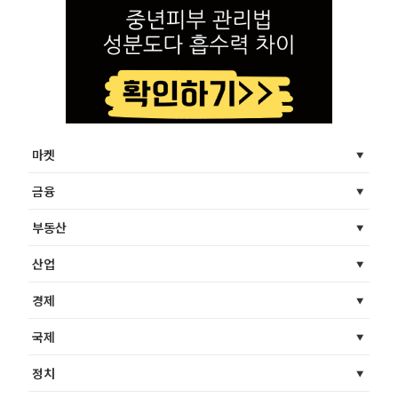
마켓
금융
부동산
산업
경제
국제
정치