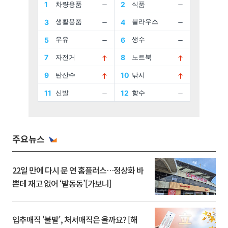
주요뉴스
22일 만에 다시 문 연 홈플러스…정상화 바
쁜데 재고 없어 ‘발동동’[가보니]
입추매직 '불발', 처서매직은 올까요? [해