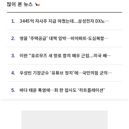
많이 본 뉴스
3445억 자사주 지급 마쳤는데...삼성전자 DX노조, 뒤늦은 '떼쓰기 집회'
1.
영끌 '주택공급' 대책 임박⋯비아파트·도심복합까지 총동원
2.
이란 “호르무즈 새 항로 합의 매우 근접...미국 배상 먼저”
3.
우성빈 기장군수 ‘유튜브 정치’에…국민의힘 군의원들 집단 반발
4.
바다 태운 폭염에…회 한 접시도 ‘히트플레이션’
5.