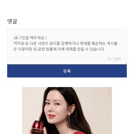
댓글
0 / 300