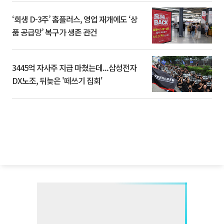
‘회생 D-3주’ 홈플러스, 영업 재개에도 ‘상
품 공급망’ 복구가 생존 관건
3445억 자사주 지급 마쳤는데...삼성전자
DX노조, 뒤늦은 '떼쓰기 집회'