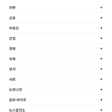
마켓
금융
부동산
산업
경제
국제
정치
사회
오피니언
문화·라이프
뉴스발전소