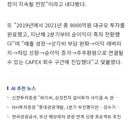
장이 지속될 전망"이라고 내다봤다.
또 "2019년에서 2021년 총 9000억원 대규모 투자를
완료했고, 지난해 2분기부터 순이익이 흑자 전환했
다"며 "매출 성장→상각비 부담 완화→이익 레버리
지→차입 상환→순이익 증가→주주환원으로 연결될
수 있는 CAPEX 회수 구간에 진입했다"고 덧붙였다.
AI 추천 뉴스
신한투자증권 "와이씨, 삼성전자 설비투자 사이클 속 관심도 높아질 것"
NH투자증권 "롯데관광개발, 1분기 부진했지만…성수기와 함께 호실적 전망"
한국관광공사, 부산 해양레저 관광 연계 상생 프로젝트 추진