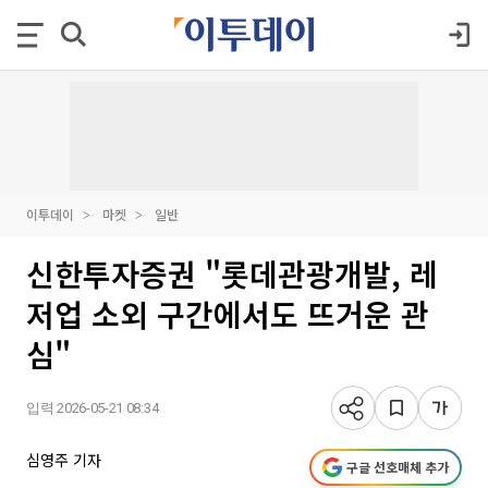
이투데이
마켓
일반
신한투자증권 "롯데관광개발, 레
저업 소외 구간에서도 뜨거운 관
심"
입력 2026-05-21 08:34
심영주 기자
구글 선호매체 추가