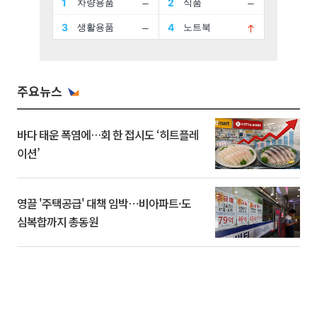
주요뉴스
바다 태운 폭염에…회 한 접시도 ‘히트플레
이션’
영끌 '주택공급' 대책 임박⋯비아파트·도
심복합까지 총동원