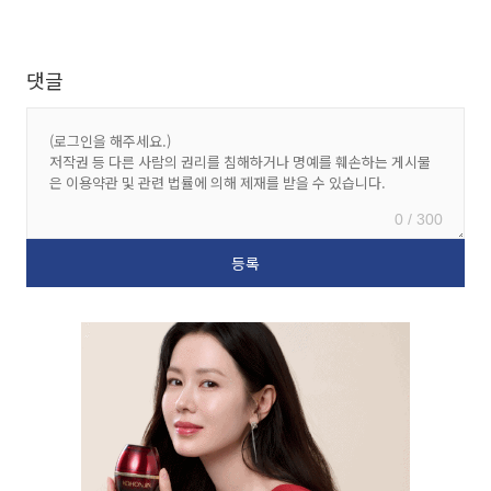
댓글
0 / 300