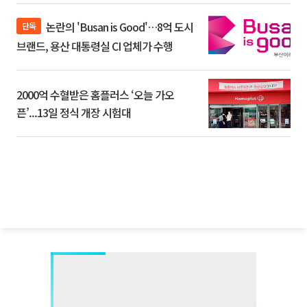
논란의 'Busan is Good'…8억 도시
단독
브랜드, 용산 대통령실 CI 업체가 수행
2000억 수혈받은 홈플러스 ‘오늘 가오
픈’...13일 정식 개장 시험대