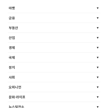
마켓
금융
부동산
산업
경제
국제
정치
사회
오피니언
문화·라이프
뉴스발전소