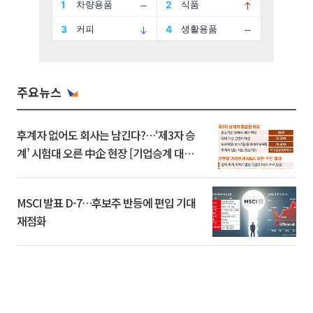
주요뉴스
후계자 없어도 회사는 남긴다?…‘제3자 승
계’ 시험대 오른 中企 현장 [기업승계 대전
환]
MSCI 발표 D-7…후보주 반등에 편입 기대
재점화