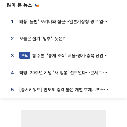
많이 본 뉴스
태풍 '돌핀' 오키나와 접근…일본기상청 경로 업데이트
1.
오늘은 절기 '입추', 뜻은?
2.
합수본, '통계 조작' 서울·경기·충북 선관위 등 추가 압수수색
속보
3.
빅뱅, 20주년 기념 '새 뱅봉' 선보인다⋯콘서트 앞두고 팝업 개최
4.
[증시키워드] 반도체 충격 뚫은 개별 호재...포스코퓨처엠·에코프로·한화솔루션 '눈길'
5.