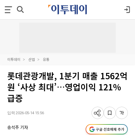
이투데이
산업
유통
롯데관광개발, 1분기 매출 1562억
원 ‘사상 최대’…영업이익 121%
급증
입력 2026-05-14 15:56
송석주 기자
구글 선호매체 추가