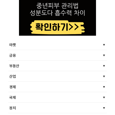
마켓
금융
부동산
산업
경제
국제
정치