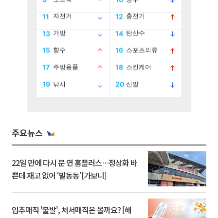
주요뉴스
22일 만에 다시 문 연 홈플러스…정상화 바
쁜데 재고 없어 ‘발동동’[가보니]
입추매직 '불발', 처서매직은 올까요? [해