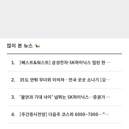
많이 본 뉴스
[베스트&워스트] 삼성전자·SK하이닉스 밀린 한 주…상상인증권은 85% 급등
1.
35도 안팎 무더위 이어져…전국 곳곳 소나기 [오늘 날씨]
2.
'불안과 기대 사이' 널뛰는 SK하이닉스…증권가 "HBM4·LTA 기반 펀터멘털 견고"
3.
[주간증시전망] 다음주 코스피 6000~7000⋯“外人 수급은 정책이 변수”
4.