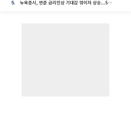
뉴욕증시, 연준 금리인상 기대감 꺾이자 상승...S&P500 사상 최고치 [종합]
5.