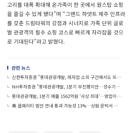
고리를 대폭 확대해 온가족이 한 곳에서 원스탑 쇼핑
을 즐길 수 있게 됐다”며 “그랜드 하얏트 제주 인프라
를 갖춘 드림타워의 강점과 시너지로 가족 단위 글로
벌 관광객의 필수 쇼핑 코스로 빠르게 자리잡을 것으
로 기대된다”라고 밝혔다.
관련 뉴스
신한투자증권 "롯데관광개발, 레저업 소외 구간에서도 뜨거운 관심"
NH투자증권 "롯데관광개발, 1분기 부진했지만…성수기와 함께 호실적 전망"
롯데관광개발, 1분기 매출 1562억원 ‘사상 최대’…영업이익 121% 급증
美 클래리티 법안 연내 통과 가능성 13%…상원 문턱서 제동