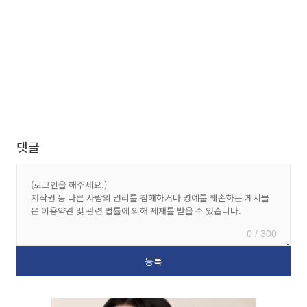
댓글
0 / 300