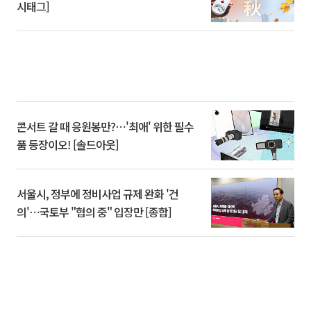
시태그]
콘서트 갈 때 응원봉만?⋯'최애' 위한 필수
품 등장이오! [솔드아웃]
서울시, 정부에 정비사업 규제 완화 '건
의'⋯국토부 "협의 중" 입장만 [종합]