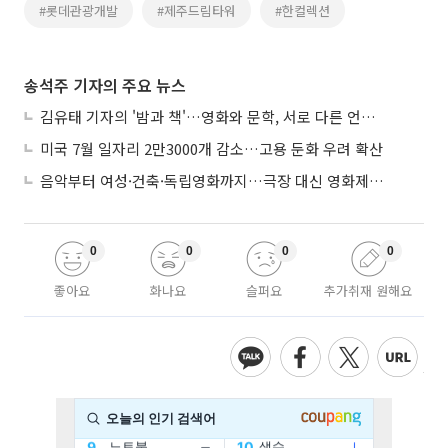
#롯데관광개발
#제주드림타워
#한컬렉션
송석주 기자의 주요 뉴스
김유태 기자의 '밤과 책'…영화와 문학, 서로 다른 언어를 읽다
미국 7월 일자리 2만3000개 감소…고용 둔화 우려 확산
음악부터 여성·건축·독립영화까지…극장 대신 영화제로 즐기는 스크린 여행
0
0
0
0
좋아요
화나요
슬퍼요
추가취재 원해요