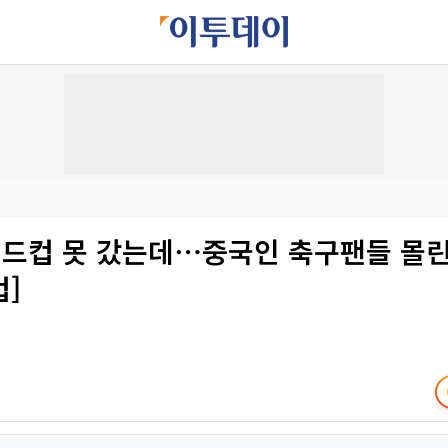
월드컵 못 갔는데⋯중국인 축구팬들 몰린
]