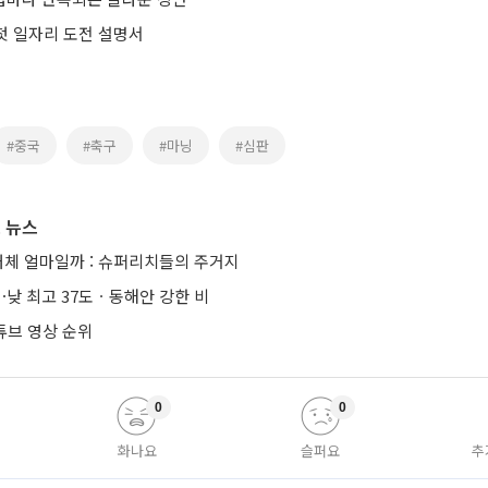
 첫 일자리 도전 설명서
#중국
#축구
#마닝
#심판
 뉴스
은 대체 얼마일까 : 슈퍼리치들의 주거지
낮 최고 37도ㆍ동해안 강한 비
튜브 영상 순위
0
0
화나요
슬퍼요
추