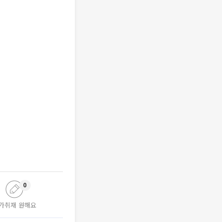
0
가취재 원해요