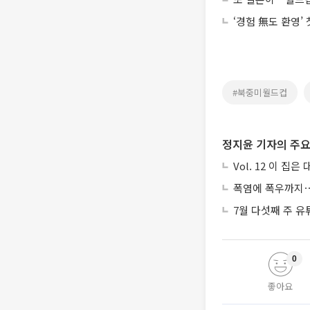
‘경험 無도 환영’
#북중미월드컵
정지윤 기자의 주요
Vol. 12 이 집
폭염에 폭우까지⋯
7월 다섯째 주 유
0
좋아요