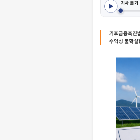
기사 듣기
기후금융촉진법
수익성 불확실