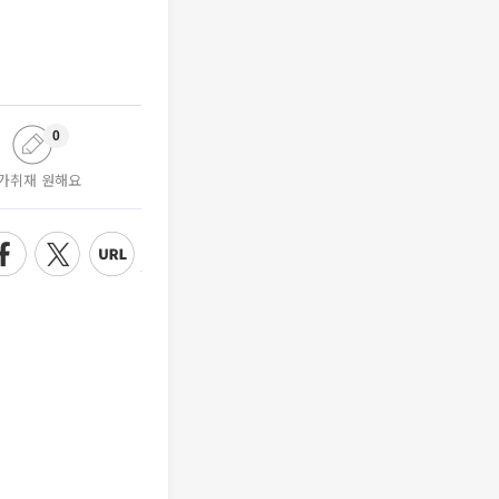
0
가취재 원해요