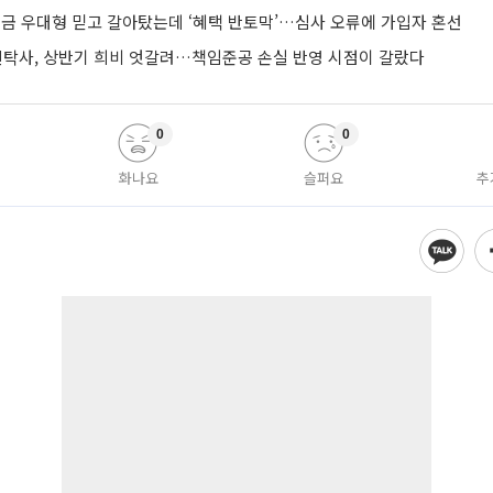
금 우대형 믿고 갈아탔는데 ‘혜택 반토막’…심사 오류에 가입자 혼선
신탁사, 상반기 희비 엇갈려…책임준공 손실 반영 시점이 갈랐다
0
0
화나요
슬퍼요
추