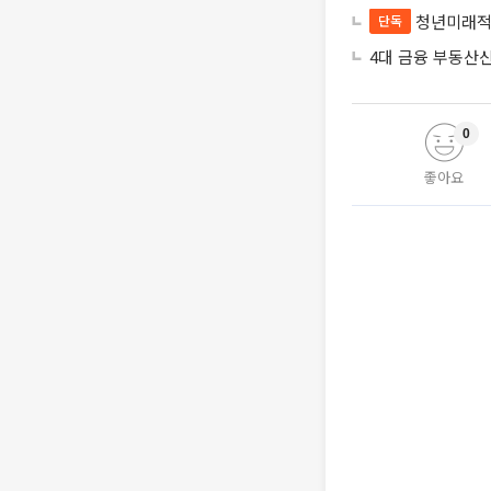
청년미래적
단독
4대 금융 부동산
0
좋아요