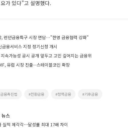
요가 있다”고 설명했다.
, 런던금융특구 시장 면담…"한영 금융협력 강화"
혁신금융서비스 지정 정기신청 개시
’ 지속가능성 공시 공개 앞두고 고민 깊어지는 금융위
F, 유럽 시장 진출∙∙∙스테이블코인 확장
후금융촉진법
#전환금융
#정책금융
#기후금융
 뉴스
 실적 제각각⋯달성률 최대 17배 차이