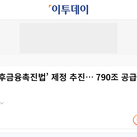
후금융촉진법’ 제정 추진… 790조 공급