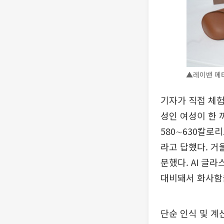
▲레이밴 메타
기자가 직접 체험
성인 여성이 한 
580∼630칼로
라고 답했다. 거
문했다. AI 글
대비돼서 화사함을
단순 인식 및 계