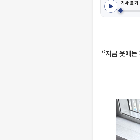
기사 듣기
“지금 옷에는