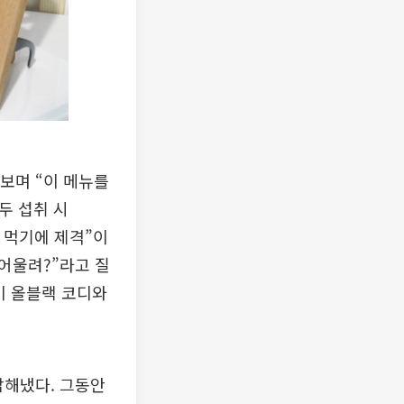
라보며 “이 메뉴를
두 섭취 시
로 먹기에 제격”이
 어울려?”라고 질
상이 올블랙 코디와
답해냈다. 그동안