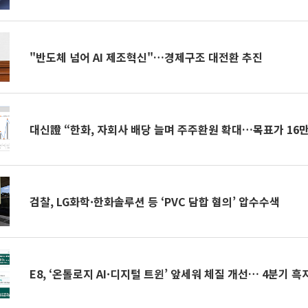
"반도체 넘어 AI 제조혁신"…경제구조 대전환 추진
대신證 “한화, 자회사 배당 늘며 주주환원 확대…목표가 16만
검찰, LG화학·한화솔루션 등 ‘PVC 담합 혐의’ 압수수색
E8, ‘온톨로지 AI·디지털 트윈’ 앞세워 체질 개선… 4분기 