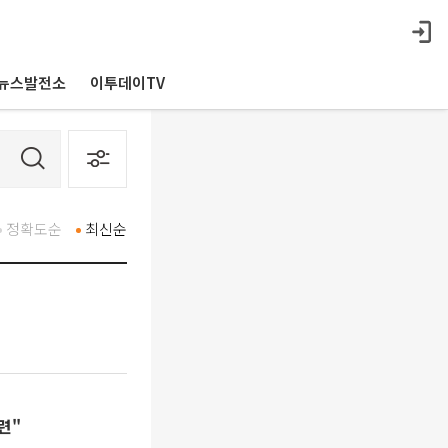
뉴스발전소
이투데이TV
정확도순
최신순
련"