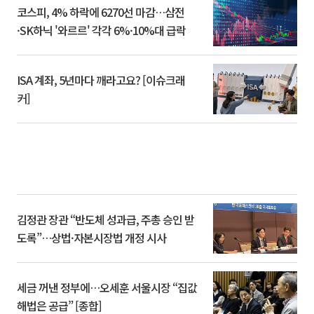
코스피, 4% 하락에 6270선 마감…삼전
·SK하닉 '와르르' 각각 6%·10%대 급락
ISA 계좌, 5년마다 깨라고요? [이슈크래
커]
김정관 장관 “반도체 성과급, 주총 승인 받
도록”…상법·자본시장법 개정 시사
세금 꺼낸 정부에…오세훈 서울시장 “집값
해법은 공급” [종합]