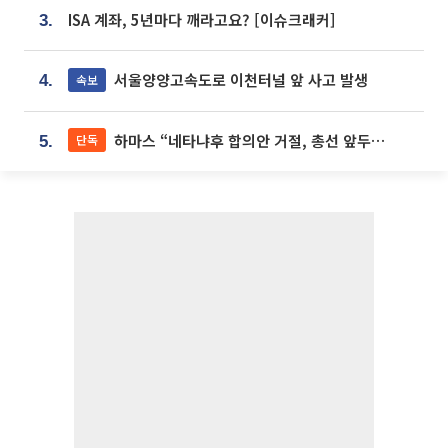
ISA 계좌, 5년마다 깨라고요? [이슈크래커]
3.
서울양양고속도로 이천터널 앞 사고 발생
속보
4.
하마스 “네타냐후 합의안 거절, 총선 앞두고 시간 끌기”
단독
5.