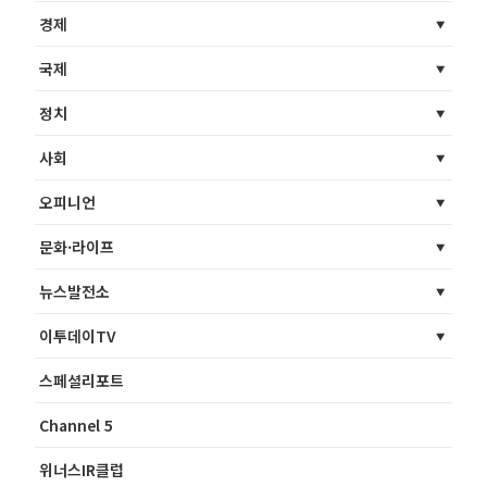
경제
국제
정치
사회
오피니언
문화·라이프
뉴스발전소
이투데이TV
스페셜리포트
Channel 5
위너스IR클럽