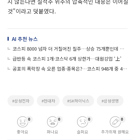
지 않는다면 실적주 위주의 압축적인 대응은 이어질
것"이라고 덧붙였다.
AI 추천 뉴스
코스피 8000 넘자 더 거칠어진 질주…상승 75개뿐인데 지수는 신고가
급반등 속 코스피 1개·코스닥 6개 상한가…대원강업 ‘上’
공포의 폭락장 속 오른 업종·종목은?…코스피 948개 중 42개만 생존
#삼성전자
#현대차
#SK하이닉스
#삼성생명
0
0
0
0
좋아요
화나요
슬퍼요
추가취재 원해요