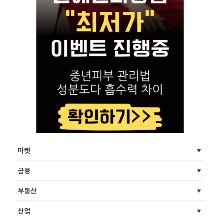
마켓
금융
부동산
산업