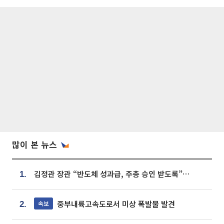
많이 본 뉴스
김정관 장관 “반도체 성과급, 주총 승인 받도록”…상법·자본시장법 개정 시사
1.
중부내륙고속도로서 미상 폭발물 발견
속보
2.