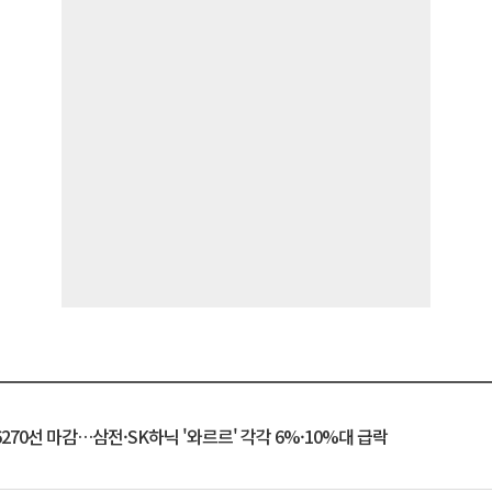
6270선 마감…삼전·SK하닉 '와르르' 각각 6%·10%대 급락