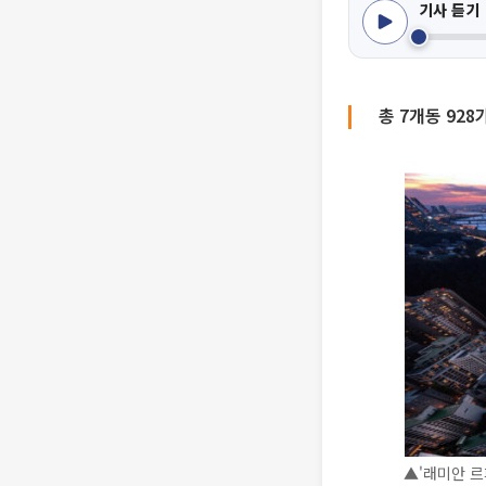
기사 듣기
총 7개동 92
▲'래미안 르