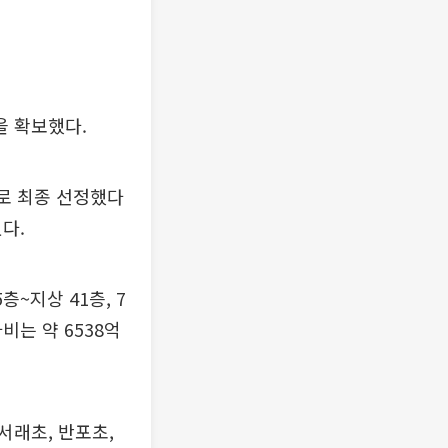
을 확보했다.
로 최종 선정했다
다.
~지상 41층, 7
비는 약 6538억
서래초, 반포초,