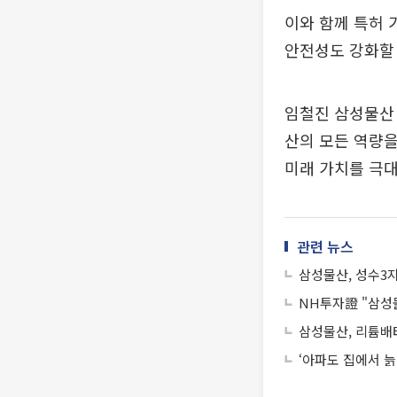
이와 함께 특허 
안전성도 강화할
임철진 삼성물산
산의 모든 역량을
미래 가치를 극
관련 뉴스
삼성물산, 성수3
NH투자證 "삼성
삼성물산, 리튬배
‘아파도 집에서 늙