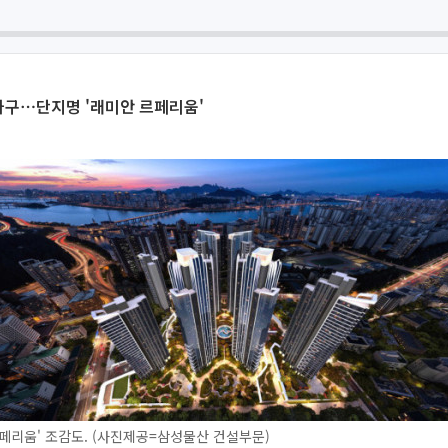
8가구⋯단지명 '래미안 르페리움'
페리움' 조감도. (사진제공=삼성물산 건설부문)