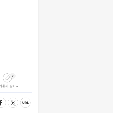
0
가취재 원해요