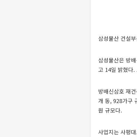
삼성물산 건설부
삼성물산은 방배
고 14일 밝혔다
방배신삼호 재건축
개 동, 928가
원 규모다.
사업지는 사평대로