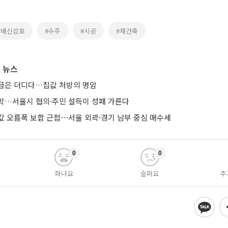
방배신삼호
#수주
#시공
#재건축
 뉴스
급은 더디다…집값 처방의 명암
박…서울시 협의·주민 설득이 성패 가른다
값 오름폭 보합 근접⋯서울 외곽·경기 남부 중심 매수세
0
0
화나요
슬퍼요
추