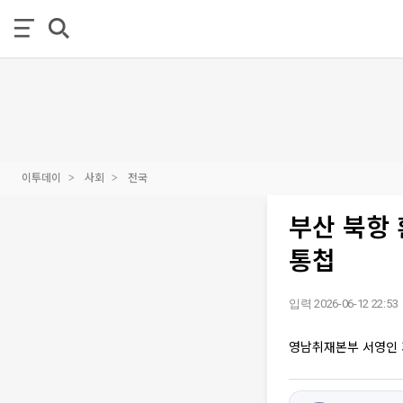
이투데이
사회
전국
부산 북항 
통첩
입력 2026-06-12 22:53
영남취재본부 서영인