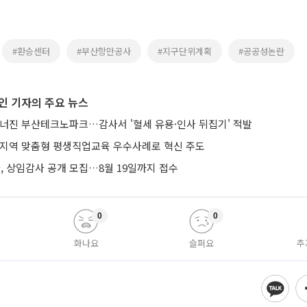
#환승센터
#부산항만공사
#지구단위계획
#공공성논란
인 기자의 주요 뉴스
무너진 부산테크노파크…감사서 '혈세 유용·인사 뒤집기' 적발
 지역 맞춤형 평생직업교육 우수사례로 혁신 주도
 상임감사 공개 모집…8월 19일까지 접수
0
0
화나요
슬퍼요
추