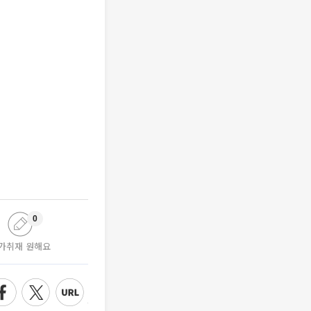
0
가취재 원해요