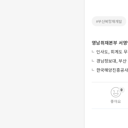
#부산북항재개발
영남취재본부 서영
인사도, 회계도 
경남정보대, 부산
한국해양진흥공사,
0
좋아요