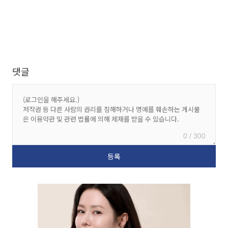
댓글
0 / 300