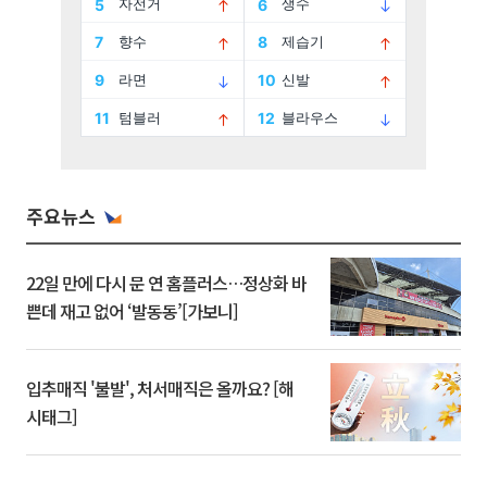
주요뉴스
22일 만에 다시 문 연 홈플러스…정상화 바
쁜데 재고 없어 ‘발동동’[가보니]
입추매직 '불발', 처서매직은 올까요? [해
시태그]