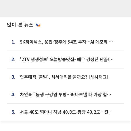
많이 본 뉴스
SK하이닉스, 용인·청주에 54조 투자…AI 메모리 생산기지 키운다
1.
'2TV 생생정보' 오늘방송맛집- 배우 강성진 단골! 쌀국수ㆍ푸팟퐁 커리 맛집 '블○○○'
2.
입추매직 '불발', 처서매직은 올까요? [해시태그]
3.
차인표 "동생 구강암 투병…떠나보낼 때 가장 힘들었다”
4.
서울 40도 찍더니 하남 40.8도·광양 40.2도…전국 '펄펄'
5.