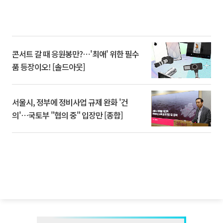
콘서트 갈 때 응원봉만?⋯'최애' 위한 필수
품 등장이오! [솔드아웃]
서울시, 정부에 정비사업 규제 완화 '건
의'⋯국토부 "협의 중" 입장만 [종합]