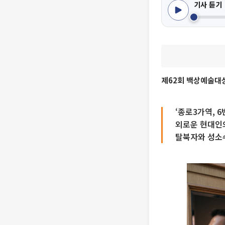
기사 듣기
제62회 백상예술대
‘종로3가역, 6
외로운 현대인
탈북자와 성소