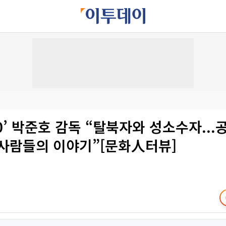
70’ 박준호 감독 “탈북자와 성소수자..
 사람들의 이야기”[문화人터뷰]