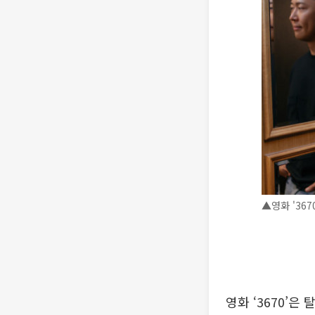
▲영화 '36
영화 ‘3670’