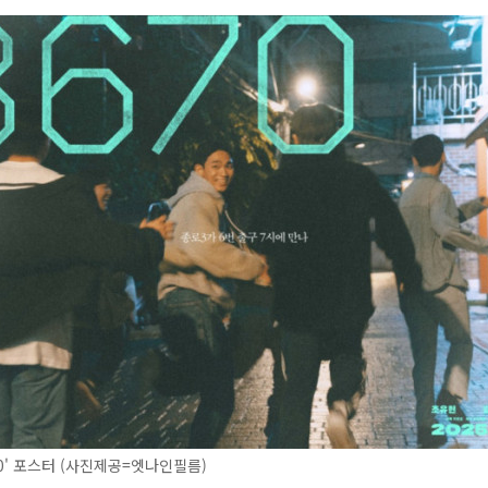
70' 포스터 (사진제공=엣나인필름)