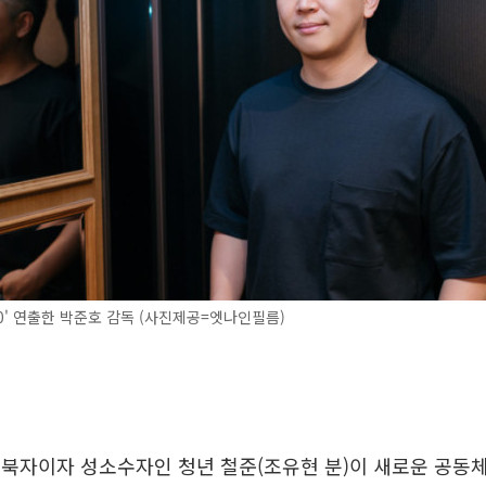
70' 연출한 박준호 감독 (사진제공=엣나인필름)
은 탈북자이자 성소수자인 청년 철준(조유현 분)이 새로운 공동