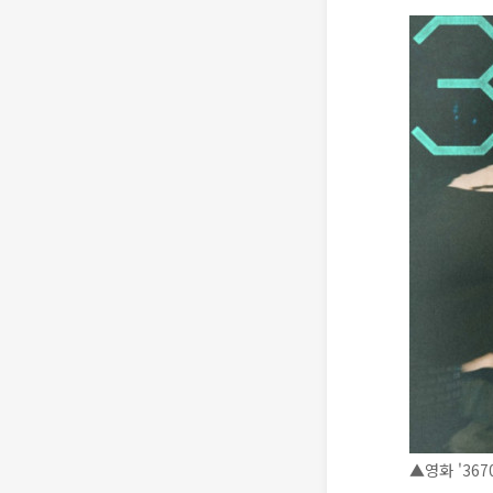
▲영화 '36