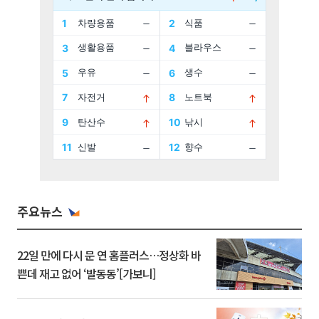
주요뉴스
22일 만에 다시 문 연 홈플러스…정상화 바
쁜데 재고 없어 ‘발동동’[가보니]