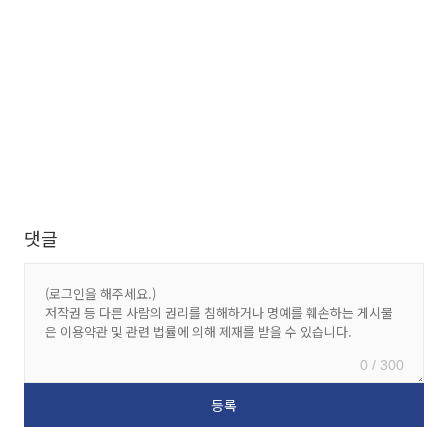
댓글
0 / 300