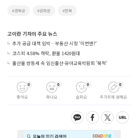
#경복궁
#광화문
#한복
고이란 기자의 주요 뉴스
추가 공급 대책 임박…부동산 시장 '이번엔?'
코스피 4.58% 하락, 환율 1420원대
출산율 반등세 속 임신출산·유아교육박람회 '북적'
0
0
0
0
좋아요
화나요
슬퍼요
추가취재 원해요