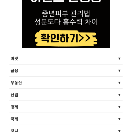
마켓
금융
부동산
산업
경제
국제
정치