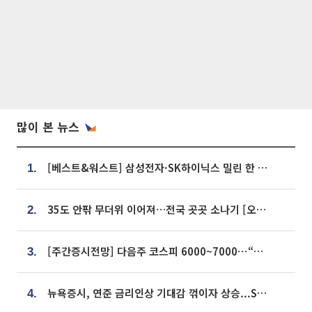
많이 본 뉴스
[베스트&워스트] 삼성전자·SK하이닉스 밀린 한 주…상상인증권은 85% 급등
1.
35도 안팎 무더위 이어져…전국 곳곳 소나기 [오늘 날씨]
2.
[주간증시전망] 다음주 코스피 6000~7000⋯“外人 수급은 정책이 변수”
3.
뉴욕증시, 연준 금리인상 기대감 꺾이자 상승...S&P500 사상 최고치 [종합]
4.