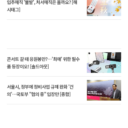
입추매직 '불발', 처서매직은 올까요? [해
시태그]
콘서트 갈 때 응원봉만?⋯'최애' 위한 필수
품 등장이오! [솔드아웃]
서울시, 정부에 정비사업 규제 완화 '건
의'⋯국토부 "협의 중" 입장만 [종합]