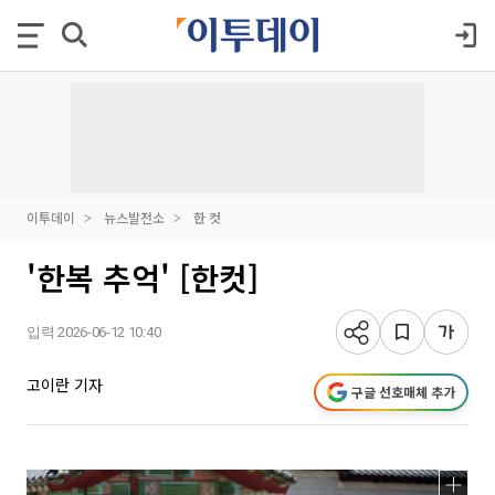
이투데이
뉴스발전소
한 컷
'한복 추억' [한컷]
입력 2026-06-12 10:40
고이란 기자
구글 선호매체 추가