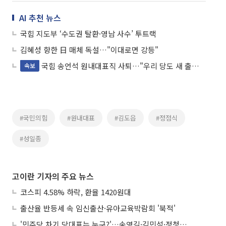
AI 추천 뉴스
국힘 지도부 ‘수도권 탈환·영남 사수’ 투트랙
김혜성 향한 日 매체 독설…"이대로면 강등"
국힘 송언석 원내대표직 사퇴…"우리 당도 새 출발 필요"
속보
#국민의힘
#원내대표
#김도읍
#정점식
#성일종
고이란 기자의 주요 뉴스
코스피 4.58% 하락, 환율 1420원대
출산율 반등세 속 임신출산·유아교육박람회 '북적'
'민주당 차기 당대표는 누구?'…송영길·김민석·정청래 토론회