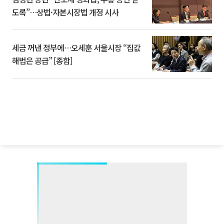
도록”…상법·자본시장법 개정 시사
세금 꺼낸 정부에…오세훈 서울시장 “집값
해법은 공급” [종합]