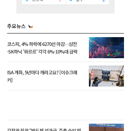
주요뉴스
코스피, 4% 하락에 6270선 마감…삼전
·SK하닉 '와르르' 각각 6%·10%대 급락
ISA 계좌, 5년마다 깨라고요? [이슈크래
커]
김정관 장관 “반도체 성과급, 주총 승인 받