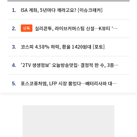
ISA 계좌, 5년마다 깨라고요? [이슈크래커]
1.
실리콘투, 라이브커머스팀 신설…K뷰티 ‘글로벌 판매망’ 확대[K뷰티 라방戰]
단독
2.
코스피 4.58% 하락, 환율 1420원대 [포토]
3.
'2TV 생생정보' 오늘방송맛집- 결정적 한 수, 3종 메밀면! 메밀 소바 맛집 '의○○○○'
4.
포스코퓨처엠, LFP 시장 뚫었다…배터리사와 대규모 장기 공급 합의
5.