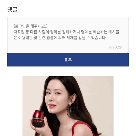
댓글
0 / 300