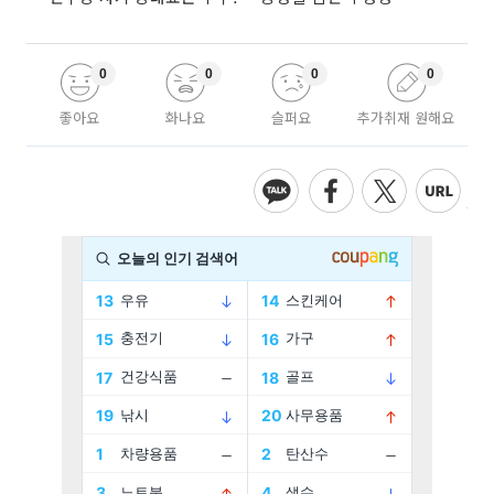
0
0
0
0
좋아요
화나요
슬퍼요
추가취재 원해요