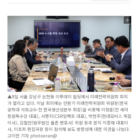
▲9일 서울 강남구 논현동 이투데이 빌딩에서 미래전략위원회 회의
가 열리고 있다. 이날 회의에는 안완기 미래전략위원회 위원장(한국
공학대 석좌교수·전 한국생산성본부 회장)을 비롯해 이정훈(전 세아
창원특수강 대표), 서명지(CSR임팩트 대표), 박현주(현대모비스 독립
이사), 김철만(법무법인 율촌 변호사) 위원 등과 본지 이종재 대표이
사, 이초희 편집국장 등이 참석해 보도 방향성에 대한 의견을 나눴다.
고이란 기자 photoeran@