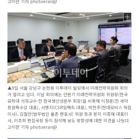
고이란 기자 photoeran@
▲9일 서울 강남구 논현동 이투데이 빌딩에서 미래전략위원회 회의
가 열리고 있다. 이날 회의에는 안완기 미래전략위원회 위원장(한국
공학대 석좌교수·전 한국생산성본부 회장)을 비롯해 이정훈(전 세아
창원특수강 대표), 서명지(CSR임팩트 대표), 박현주(현대모비스 독립
이사), 김철만(법무법인 율촌 변호사) 위원 등과 본지 이종재 대표이
사, 이초희 편집국장 등이 참석해 보도 방향성에 대한 의견을 나눴다.
고이란 기자 photoeran@