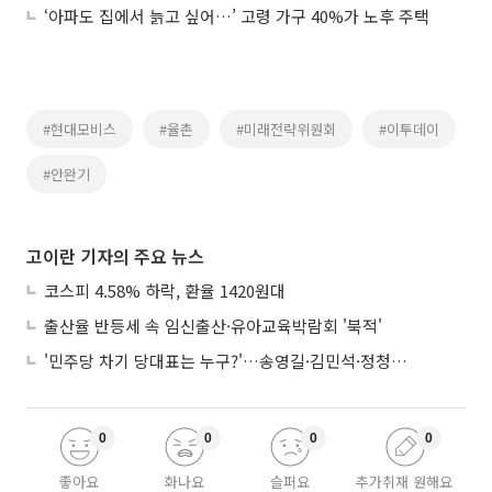
‘아파도 집에서 늙고 싶어…’ 고령 가구 40%가 노후 주택
#현대모비스
#율촌
#미래전략위원회
#이투데이
#안완기
고이란 기자의 주요 뉴스
코스피 4.58% 하락, 환율 1420원대
출산율 반등세 속 임신출산·유아교육박람회 '북적'
'민주당 차기 당대표는 누구?'…송영길·김민석·정청래 토론회
0
0
0
0
좋아요
화나요
슬퍼요
추가취재 원해요