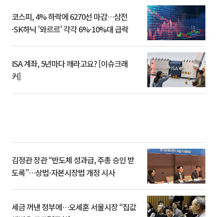
코스피, 4% 하락에 6270선 마감…삼전
·SK하닉 '와르르' 각각 6%·10%대 급락
ISA 계좌, 5년마다 깨라고요? [이슈크래
커]
김정관 장관 “반도체 성과급, 주총 승인 받
도록”…상법·자본시장법 개정 시사
세금 꺼낸 정부에…오세훈 서울시장 “집값