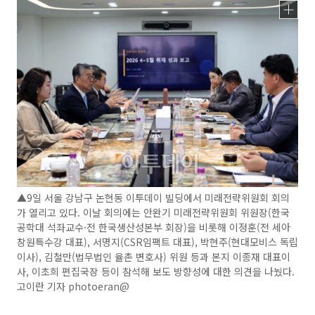
▲9일 서울 강남구 논현동 이투데이 빌딩에서 미래전략위원회 회의
가 열리고 있다. 이날 회의에는 안완기 미래전략위원회 위원장(한국
공학대 석좌교수·전 한국생산성본부 회장)을 비롯해 이정훈(전 세아
창원특수강 대표), 서명지(CSR임팩트 대표), 박현주(현대모비스 독립
이사), 김철만(법무법인 율촌 변호사) 위원 등과 본지 이종재 대표이
사, 이초희 편집국장 등이 참석해 보도 방향성에 대한 의견을 나눴다.
고이란 기자 photoeran@