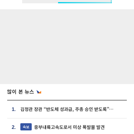
많이 본 뉴스
김정관 장관 “반도체 성과급, 주총 승인 받도록”…상법·자본시장법 개정 시사
1.
중부내륙고속도로서 미상 폭발물 발견
속보
2.