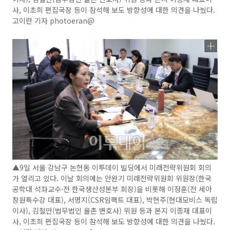
사, 이초희 편집국장 등이 참석해 보도 방향성에 대한 의견을 나눴다.
고이란 기자 photoeran@
▲9일 서울 강남구 논현동 이투데이 빌딩에서 미래전략위원회 회의
가 열리고 있다. 이날 회의에는 안완기 미래전략위원회 위원장(한국
공학대 석좌교수·전 한국생산성본부 회장)을 비롯해 이정훈(전 세아
창원특수강 대표), 서명지(CSR임팩트 대표), 박현주(현대모비스 독립
이사), 김철만(법무법인 율촌 변호사) 위원 등과 본지 이종재 대표이
사, 이초희 편집국장 등이 참석해 보도 방향성에 대한 의견을 나눴다.