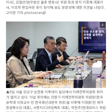
이사), 김철만(법무법인 율촌 변호사) 위원 등과 본지 이종재 대표이
사, 이초희 편집국장 등이 참석해 보도 방향성에 대한 의견을 나눴다.
고이란 기자 photoeran@
▲9일 서울 강남구 논현동 이투데이 빌딩에서 미래전략위원회 회의
가 열리고 있다. 이날 회의에는 안완기 미래전략위원회 위원장(한국
공학대 석좌교수·전 한국생산성본부 회장)을 비롯해 이정훈(전 세아
창원특수강 대표), 서명지(CSR임팩트 대표), 박현주(현대모비스 독립