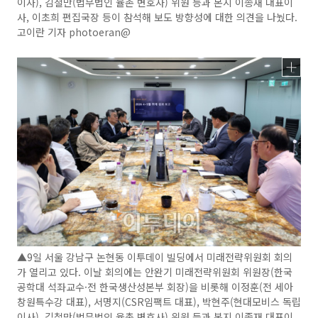
이사), 김철만(법무법인 율촌 변호사) 위원 등과 본지 이종재 대표이
사, 이초희 편집국장 등이 참석해 보도 방향성에 대한 의견을 나눴다.
고이란 기자 photoeran@
▲9일 서울 강남구 논현동 이투데이 빌딩에서 미래전략위원회 회의
가 열리고 있다. 이날 회의에는 안완기 미래전략위원회 위원장(한국
공학대 석좌교수·전 한국생산성본부 회장)을 비롯해 이정훈(전 세아
창원특수강 대표), 서명지(CSR임팩트 대표), 박현주(현대모비스 독립
이사), 김철만(법무법인 율촌 변호사) 위원 등과 본지 이종재 대표이