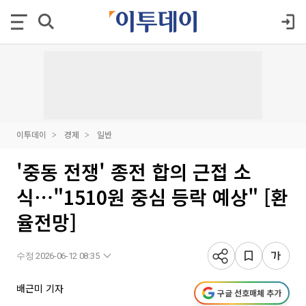
이투데이
경제
일반
'중동 전쟁' 종전 합의 근접 소
식⋯"1510원 중심 등락 예상" [환
율전망]
수정 2026-06-12 08:35
배근미 기자
구글 선호매체 추가