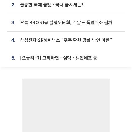
급등한 국제 금값…국내 금시세는?
2.
오늘 KBO 긴급 실행위원회, 주말도 폭염취소 될까
3.
삼성전자·SK하이닉스 “주주 환원 강화 방안 마련”
4.
[오늘의 IR] 고려아연ㆍ심텍ㆍ엘앤에프 등
5.