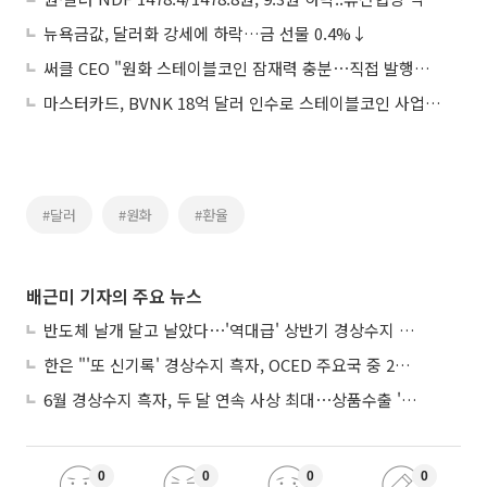
뉴욕금값, 달러화 강세에 하락…금 선물 0.4%↓
써클 CEO "원화 스테이블코인 잠재력 충분⋯직접 발행은 안할 것"
마스터카드, BVNK 18억 달러 인수로 스테이블코인 사업 본격 확장
#달러
#원화
#환율
배근미 기자의 주요 뉴스
반도체 날개 달고 날았다⋯'역대급' 상반기 경상수지 흑자 2000억달러 육박
한은 "'또 신기록' 경상수지 흑자, OCED 주요국 중 2위⋯반도체 수출 효과"
6월 경상수지 흑자, 두 달 연속 사상 최대⋯상품수출 '첫 1000억달러' 상회
0
0
0
0