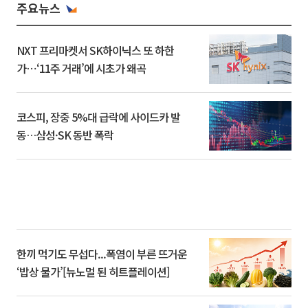
주요뉴스
NXT 프리마켓서 SK하이닉스 또 하한
가⋯‘11주 거래’에 시초가 왜곡
코스피, 장중 5%대 급락에 사이드카 발
동…삼성·SK 동반 폭락
한끼 먹기도 무섭다...폭염이 부른 뜨거운
‘밥상 물가’[뉴노멀 된 히트플레이션]