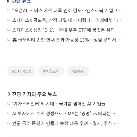
관련 뉴스
“오픈AI, 서비스 가격 대폭 인하 검토…앤스로픽 기업고객 공세 견제”
스페이스X 공모주, 상장 당일 매매 어렵다…미래에셋 “16일 이후 거래”
스페이스X 상장 'D-2'.…국내 우주 ETF에 뭉칫돈 유입
美 클래리티 법안 연내 통과 가능성 13%…상원 문턱서 제동
#스페이스X
#앤스로픽
#오픈AI
이진영 기자의 주요 뉴스
‘기가스케일러’의 시대…국가를 넘어선 AI 기업들
AI 투자에서 수익 경쟁으로⋯MS는 ‘증명’ vs 메타는 ‘숙제’
연준 금리 동결에 인플레 늦장 대응 우려…월가, 주식도 채권도 던졌다