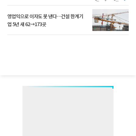
영업익으로 이자도 못 낸다…건설 한계기
업 5년 새 62→173곳