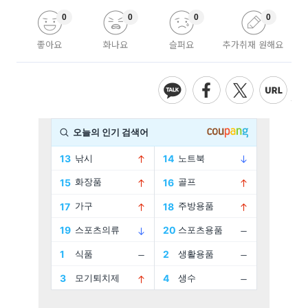
0
0
0
0
좋아요
화나요
슬퍼요
추가취재 원해요