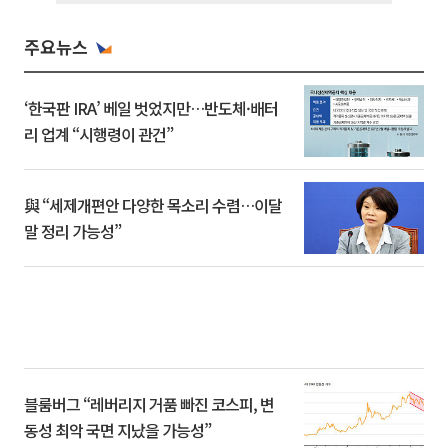
주요뉴스
‘한국판 IRA’ 베일 벗었지만…반도체·배터
리 업계 “시행령이 관건”
與 “세제개편안 다양한 목소리 수렴…이달
말 정리 가능성”
블룸버그 “레버리지 거품 빠진 코스피, 변
동성 최악 국면 지났을 가능성”