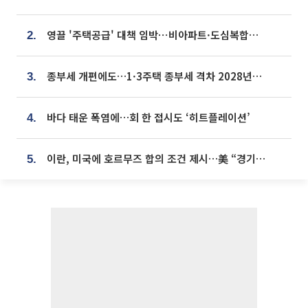
영끌 '주택공급' 대책 임박⋯비아파트·도심복합까지 총동원
2.
종부세 개편에도…1·3주택 종부세 격차 2028년부터 확대
3.
바다 태운 폭염에…회 한 접시도 ‘히트플레이션’
4.
이란, 미국에 호르무즈 합의 조건 제시…美 “경기 아직 안 끝나” [종합]
5.