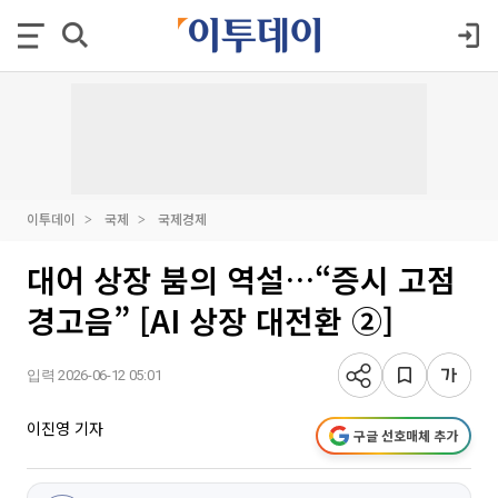
이투데이
국제
국제경제
대어 상장 붐의 역설…“증시 고점
경고음” [AI 상장 대전환 ②]
입력 2026-06-12 05:01
이진영 기자
구글 선호매체 추가