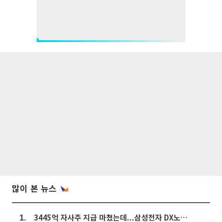
많이 본 뉴스
3445억 자사주 지급 마쳤는데...삼성전자 DX노조, 뒤늦은 '떼쓰기 집회'
1.