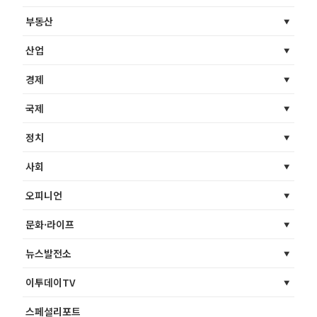
부동산
산업
경제
국제
정치
사회
오피니언
문화·라이프
뉴스발전소
이투데이TV
스페셜리포트