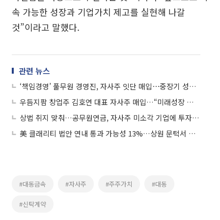
속 가능한 성장과 기업가치 제고를 실현해 나갈
것”이라고 말했다.
관련 뉴스
‘책임경영’ 풀무원 경영진, 자사주 잇단 매입⋯중장기 성장에 ‘가속페달’
우듬지팜 창업주 김호연 대표 자사주 매입…“미래성장 자신감·책임경영 강화”
상법 취지 맞춰…공무원연금, 자사주 미소각 기업에 투자자 서한 발송
美 클래리티 법안 연내 통과 가능성 13%…상원 문턱서 제동
#대동금속
#자사주
#주주가치
#대동
#신탁계약