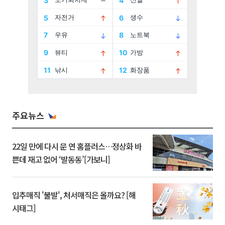
주요뉴스
22일 만에 다시 문 연 홈플러스…정상화 바
쁜데 재고 없어 ‘발동동’[가보니]
입추매직 '불발', 처서매직은 올까요? [해
시태그]