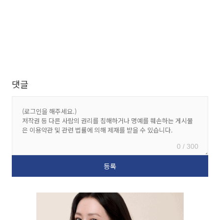
댓글
0 / 300