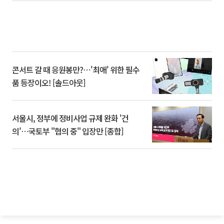
콘서트 갈 때 응원봉만?⋯'최애' 위한 필수
품 등장이오! [솔드아웃]
서울시, 정부에 정비사업 규제 완화 '건
의'⋯국토부 "협의 중" 입장만 [종합]