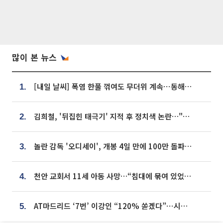
많이 본 뉴스
[내일 날씨] 폭염 한풀 꺾여도 무더위 계속⋯동해안 이틀 연속 비
1.
김희철, '뒤집힌 태극기' 지적 후 정치색 논란…"좌우 떠나 우리나라 국기"
2.
놀란 감독 '오디세이', 개봉 4일 만에 100만 돌파⋯'왕사남' 보다 빠르다
3.
천안 교회서 11세 아동 사망…“침대에 묶여 있었다” 진술 확보
4.
AT마드리드 ‘7번’ 이강인 “120% 쏟겠다”⋯시메오네 감독 “필요한 선수”
5.