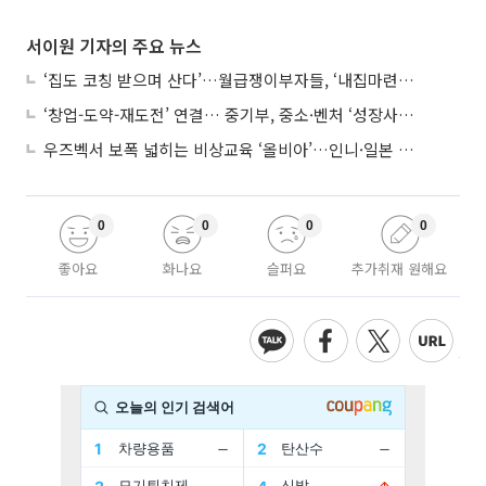
서이원 기자의 주요 뉴스
‘집도 코칭 받으며 산다’…월급쟁이부자들, ‘내집마련’ 신청 증가세
‘창업-도약-재도전’ 연결… 중기부, 중소·벤처 ‘성장사다리’ 짓는다
우즈벡서 보폭 넓히는 비상교육 ‘올비아’…인니·일본 진출 타진
0
0
0
0
좋아요
화나요
슬퍼요
추가취재 원해요