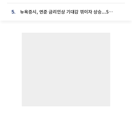
뉴욕증시, 연준 금리인상 기대감 꺾이자 상승...S&P500 사상 최고치 [종합]
5.