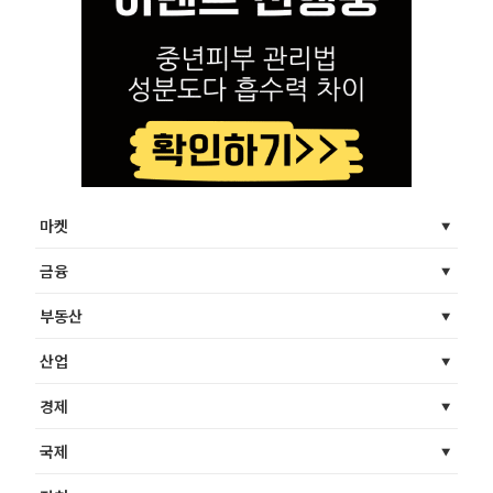
마켓
금융
부동산
산업
경제
국제