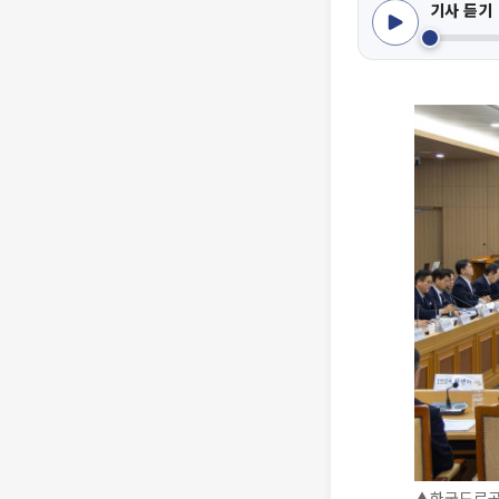
기사 듣기
▲한국도로공