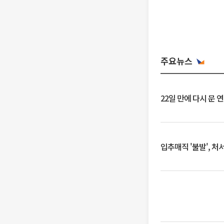
주요뉴스
22일 만에 다시 문 
입추매직 '불발', 처