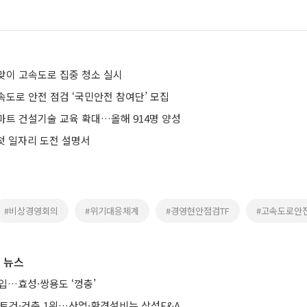
맞이 고속도로 집중 청소 실시
속도로 안전 점검 ‘국민안전 참여단’ 모집
마트 건설기술 교육 확대…올해 914명 양성
 첫 일자리 도전 설명서
#비상경영회의
#위기대응체계
#경영현안점검TF
#고속도로안
 뉴스
입…효성·쌍용도 ‘껑충’
·토건·건축 1위…산업·환경설비는 삼성E&A