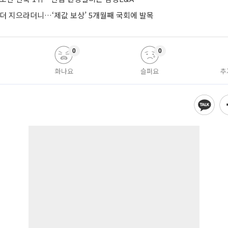
 더 지으라더니…‘제값 보상’ 5개월째 국회에 발목
0
0
화나요
슬퍼요
추