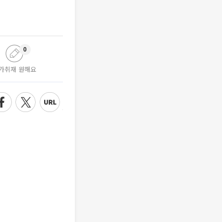
0
가취재 원해요