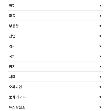
마켓
금융
부동산
산업
경제
국제
정치
사회
오피니언
문화·라이프
뉴스발전소