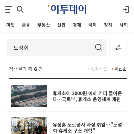
마켓
금융
부동산
산업
경제
국제
정치
사회
검색결과 총
6
건
정확도순
최신순
휴게소에 2000원 이하 커피 들어온
다…국토부, 휴게소 운영체계 개편
유정훈 도로공사 사장 취임…"도성
회·휴게소 구조 개혁"