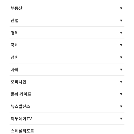
부동산
산업
경제
국제
정치
사회
오피니언
문화·라이프
뉴스발전소
이투데이TV
스페셜리포트