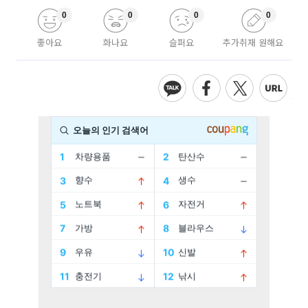
0
0
0
0
좋아요
화나요
슬퍼요
추가취재 원해요