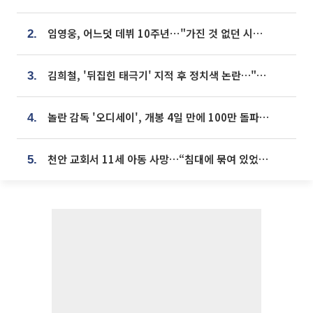
임영웅, 어느덧 데뷔 10주년⋯"가진 것 없던 시절, 내 앞엔 20명의 팬뿐"
2.
김희철, '뒤집힌 태극기' 지적 후 정치색 논란…"좌우 떠나 우리나라 국기"
3.
놀란 감독 '오디세이', 개봉 4일 만에 100만 돌파⋯'왕사남' 보다 빠르다
4.
천안 교회서 11세 아동 사망…“침대에 묶여 있었다” 진술 확보
5.