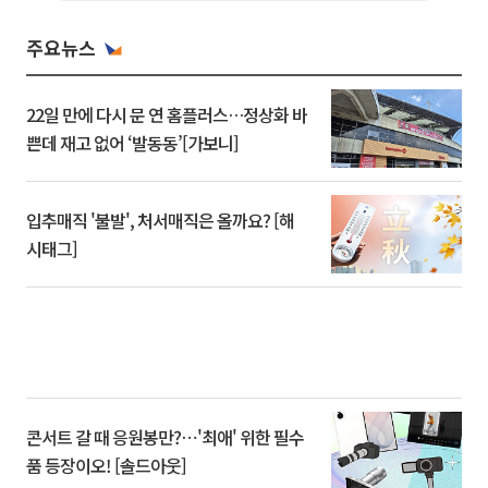
주요뉴스
22일 만에 다시 문 연 홈플러스…정상화 바
쁜데 재고 없어 ‘발동동’[가보니]
입추매직 '불발', 처서매직은 올까요? [해
시태그]
콘서트 갈 때 응원봉만?⋯'최애' 위한 필수
품 등장이오! [솔드아웃]