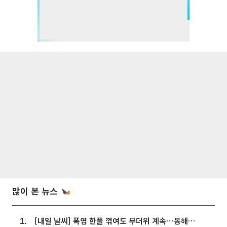
많이 본 뉴스
[내일 날씨] 폭염 한풀 꺾여도 무더위 계속⋯동해안 이틀 연속 비
1.