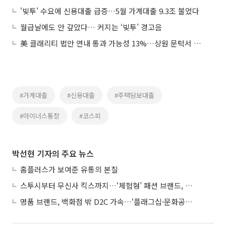
'빚투' 수요에 신용대출 급증…5월 가계대출 9.3조 불었다
월급날에도 안 갚았다… 커지는 ‘빚투’ 경고음
美 클래리티 법안 연내 통과 가능성 13%…상원 문턱서 제동
#가계대출
#신용대출
#주택담보대출
#마이너스통장
#코스피
박선현 기자의 주요 뉴스
홈플러스가 보여준 유통의 본질
스투시부터 무신사 킥스까지…‘체험형’ 패션 브랜드, 잇단 제주행
명품 브랜드, 백화점 밖 D2C 가속…‘플래그십·문화공간’ 전략 눈길