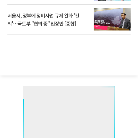
서울시, 정부에 정비사업 규제 완화 '건
의'⋯국토부 "협의 중" 입장만 [종합]