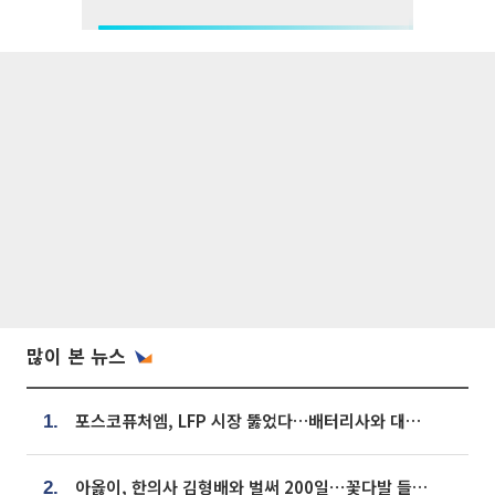
많이 본 뉴스
포스코퓨처엠, LFP 시장 뚫었다…배터리사와 대규모 장기 공급 합의
1.
아옳이, 한의사 김형배와 벌써 200일⋯꽃다발 들고 "프러포즈 아냐"
2.