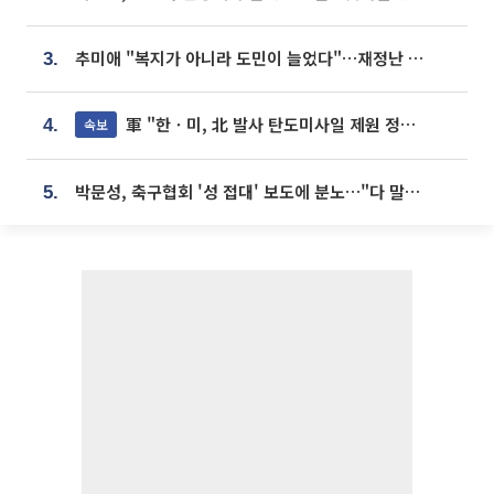
추미애 "복지가 아니라 도민이 늘었다"…재정난 책임론 정면돌파
3.
軍 "한ㆍ미, 北 발사 탄도미사일 제원 정밀분석 중"
속보
4.
박문성, 축구협회 '성 접대' 보도에 분노…"다 말아먹으려고 작정했나"
5.