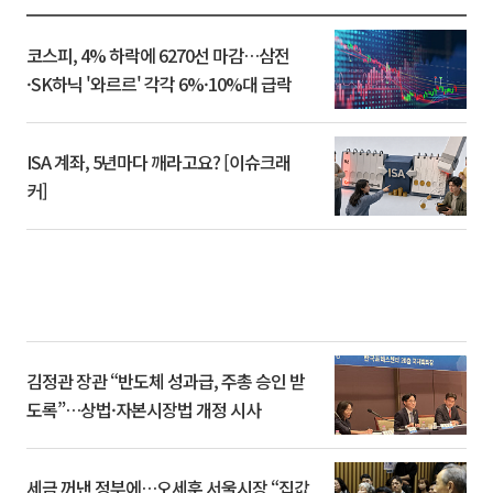
코스피, 4% 하락에 6270선 마감…삼전
·SK하닉 '와르르' 각각 6%·10%대 급락
ISA 계좌, 5년마다 깨라고요? [이슈크래
커]
김정관 장관 “반도체 성과급, 주총 승인 받
도록”…상법·자본시장법 개정 시사
세금 꺼낸 정부에…오세훈 서울시장 “집값