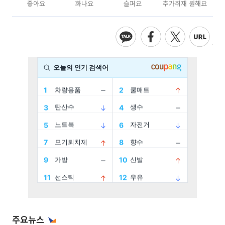
좋아요
화나요
슬퍼요
추가취재 원해요
주요뉴스