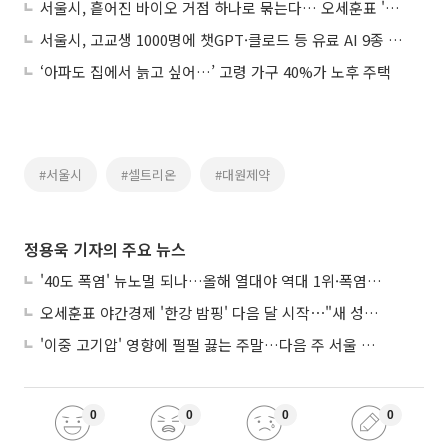
서울시, 흩어진 바이오 거점 하나로 묶는다… 오세훈표 '메가 바이오벨트' 구축 시동
서울시, 고교생 1000명에 챗GPT·클로드 등 유료 AI 9종 무료 지원
‘아파도 집에서 늙고 싶어…’ 고령 가구 40%가 노후 주택
#서울시
#셀트리온
#대원제약
정용욱 기자의 주요 뉴스
'40도 폭염' 뉴노멀 되나…올해 열대야 역대 1위·폭염일수 평년 3배 넘어
오세훈표 야간경제 '한강 밤핑' 다음 달 시작⋯"새 성장동력 만들 것"
'이중 고기압' 영향에 펄펄 끓는 주말…다음 주 서울 포함 서쪽이 더 덥다
0
0
0
0