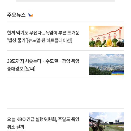
주요뉴스
한끼 먹기도 무섭다...폭염이 부른 뜨거운
‘밥상 물가’[뉴노멀 된 히트플레이션]
39도까지 치솟는다⋯수도권ㆍ광양 폭염
중대경보 [날씨]
오늘 KBO 긴급 실행위원회, 주말도 폭염
취소 될까