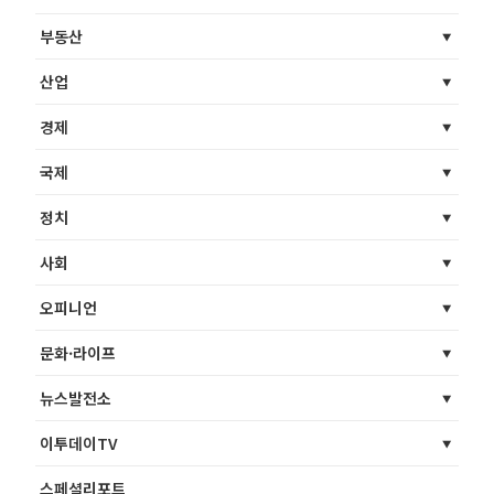
부동산
산업
경제
국제
정치
사회
오피니언
문화·라이프
뉴스발전소
이투데이TV
스페셜리포트