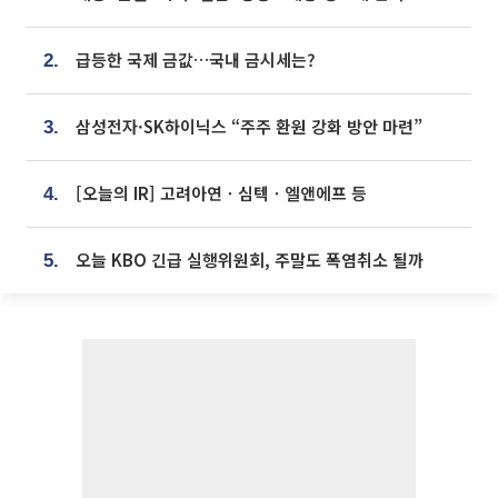
급등한 국제 금값…국내 금시세는?
2.
삼성전자·SK하이닉스 “주주 환원 강화 방안 마련”
3.
[오늘의 IR] 고려아연ㆍ심텍ㆍ엘앤에프 등
4.
오늘 KBO 긴급 실행위원회, 주말도 폭염취소 될까
5.