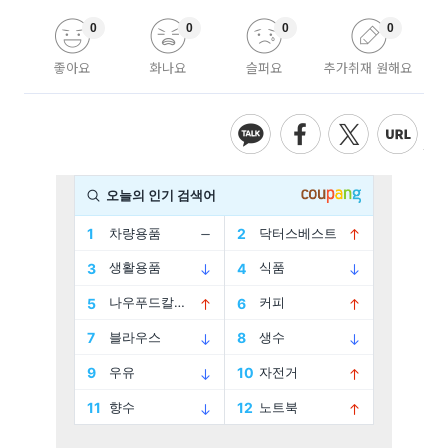
0
0
0
0
좋아요
화나요
슬퍼요
추가취재 원해요