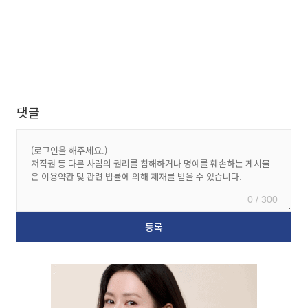
댓글
0 / 300