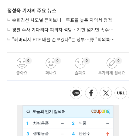
정성욱 기자의 주요 뉴스
순회경선 시도별 뜯어보니…투표율 높은 지역서 정청래 강세
경찰 수사 기다리다 피의자 석방…기한 넘기면 속수무책
"레버리지 ETF 배율 손보겠다"는 정부…野 "회의록부터 내놔야"
0
0
0
0
좋아요
화나요
슬퍼요
추가취재 원해요