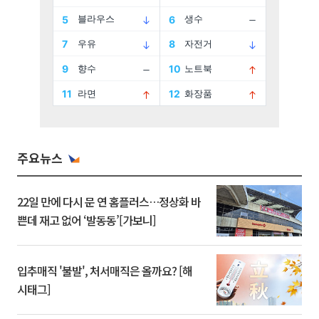
주요뉴스
22일 만에 다시 문 연 홈플러스…정상화 바
쁜데 재고 없어 ‘발동동’[가보니]
입추매직 '불발', 처서매직은 올까요? [해
시태그]