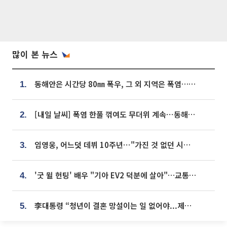
많이 본 뉴스
동해안은 시간당 80㎜ 폭우, 그 외 지역은 폭염…‘극과 극 날씨’
1.
[내일 날씨] 폭염 한풀 꺾여도 무더위 계속⋯동해안 이틀 연속 비
2.
임영웅, 어느덧 데뷔 10주년⋯"가진 것 없던 시절, 내 앞엔 20명의 팬뿐"
3.
'굿 윌 헌팅' 배우 "기아 EV2 덕분에 살아"…교통사고 후 안전성 극찬
4.
李대통령 “청년이 결혼 망설이는 일 없어야...제도상 불이익 조사”
5.