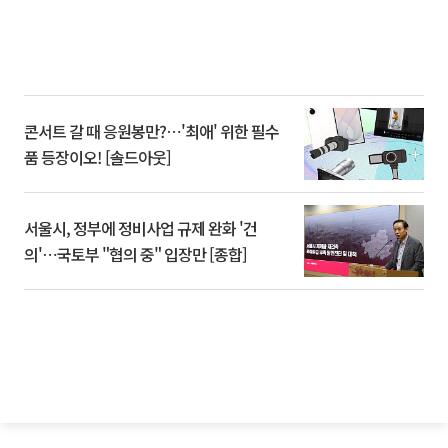
콘서트 갈 때 응원봉만?⋯'최애' 위한 필수
품 등장이오! [솔드아웃]
서울시, 정부에 정비사업 규제 완화 '건
의'⋯국토부 "협의 중" 입장만 [종합]