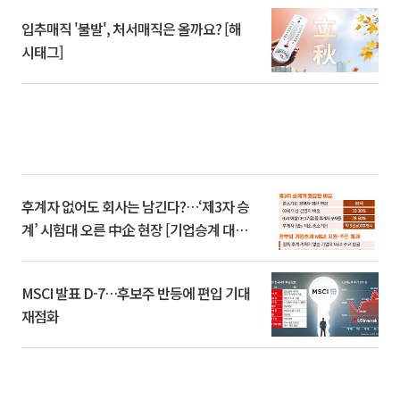
입추매직 '불발', 처서매직은 올까요? [해
시태그]
후계자 없어도 회사는 남긴다?…‘제3자 승
계’ 시험대 오른 中企 현장 [기업승계 대전
환]
MSCI 발표 D-7…후보주 반등에 편입 기대
재점화