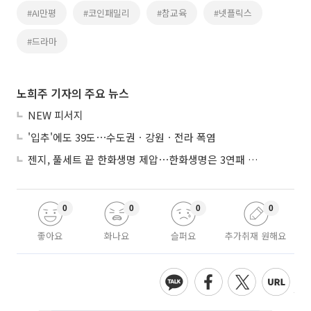
#AI만평
#코인패밀리
#참교육
#넷플릭스
#드라마
노희주 기자의 주요 뉴스
NEW 피서지
'입추'에도 39도⋯수도권ㆍ강원ㆍ전라 폭염
젠지, 풀세트 끝 한화생명 제압⋯한화생명은 3연패 수렁
0
0
0
0
좋아요
화나요
슬퍼요
추가취재 원해요