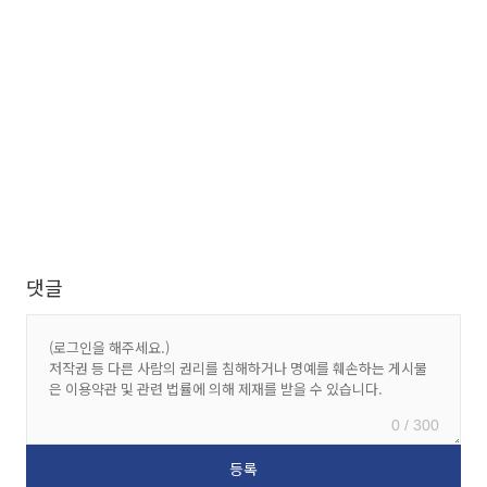
댓글
0 / 300