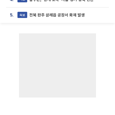
전북 완주 삼례읍 공장서 화재 발생
속보
5.