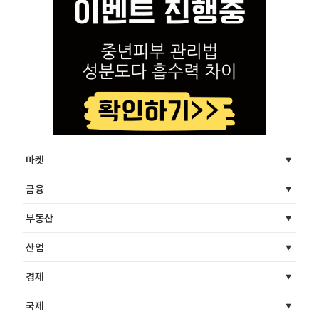
마켓
금융
부동산
산업
경제
국제