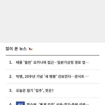
많이 본 뉴스
태풍 '돌핀' 오키나와 접근…일본기상청 경로 업데이트
1.
빅뱅, 20주년 기념 '새 뱅봉' 선보인다⋯콘서트 앞두고 팝업 개최
2.
오늘은 절기 '입추', 뜻은?
3.
합수본, '통계 조작' 서울·경기·충북 선관위 등 추가 압수수색
속보
4.