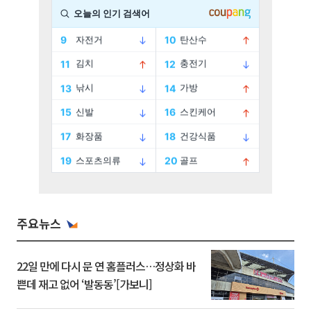
주요뉴스
22일 만에 다시 문 연 홈플러스…정상화 바
쁜데 재고 없어 ‘발동동’[가보니]